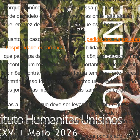
Porque o anúncio do Evangelho passa pela disponibilidad
onde o modelo é o do
talk-show
, mas onde falta alguém 
que, em vez de lhe julgar, diz-lhe que está bem do modo 
Quanto ao caso alemão, ou seja, o
pedido dos bispos al
“hospitalidade eucarística
”, a possibilidade de conceder 
que participa da missa junto com o cônjuge católico, “
Fra
encontrar um resultado unânime, portanto, evidentement
opiniões contrárias. Porque a Igreja tem uma forte necess
contrário, isso foi logo rotulado como uma cedência, não 
dos jornalistas hiperclericais, mas também de cardeais”, 
Mas a verdade que deve ser levada em conta é que “o pa
reformas da Cúria ou por ter criado cardeais de lugares 
uma capacidade de testemunhar o Evangelho unindo pala
Sobre as avaliações dos cinco anos de pontificado, já fora