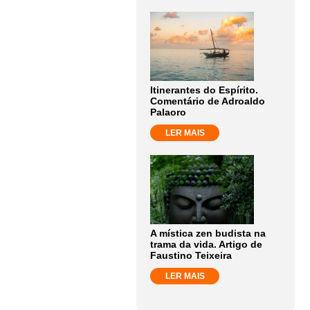
Itinerantes do Espírito.
Comentário de Adroaldo
Palaoro
LER MAIS
A mística zen budista na
trama da vida. Artigo de
Faustino Teixeira
LER MAIS