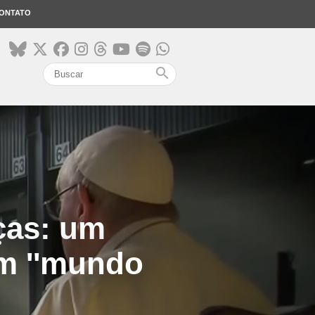
ONTATO
search
ças: um
m ''mundo