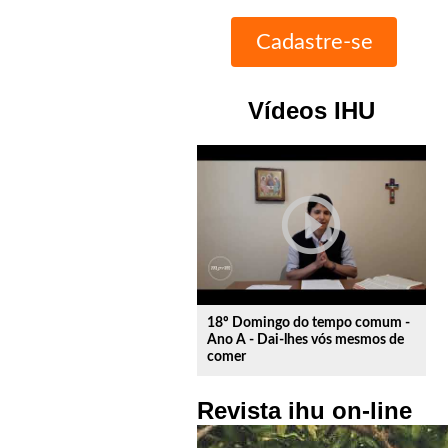
Vídeos IHU
play_circle_outline
18º Domingo do tempo comum -
Ano A - Dai-lhes vós mesmos de
comer
Revista ihu on-line