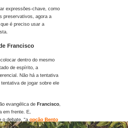
 usar expressões-chave, como
s preservativos, agora a
que é preciso usar a
sta.
 de Francisco
e colocar dentro do mesmo
ado de espírito, a
rencial. Não há a tentativa
tentativa de jogar sobre ele
ão evangélica de
Francisco
,
a em frente. E,
e o debate, “a
opção Bento
ra viver a metrópole.