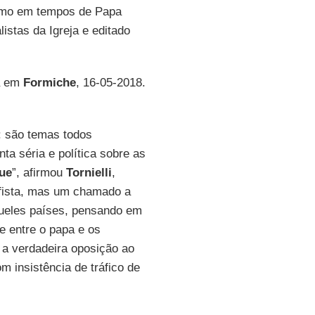
smo em tempos de Papa
istas da Igreja e editado
da em
Formiche
, 16-05-2018.
: são temas todos
ta séria e política sobre as
que
”, afirmou
Tornielli
,
ifista, mas um chamado a
queles países, pensando em
e entre o papa e os
 a verdadeira oposição ao
m insistência de tráfico de