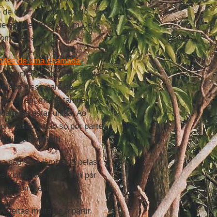
e de ouvir, em um mundo
que escute você, de um Deus
como você é”.
emães de uma chamada
a comunhão a um protestante
ncisco
disse para se
e, tendo em mente também as
idade de estar unida. Ao
com razão e não só por parte
explicou
Tornielli
.
pa não será lembrado pelas
desconhecidos, mas sim por
vras com gestos”.
m feitas muitas e a partir