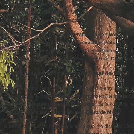
dos mais diferentes ângulos. Uma delas, por exemplo, le
relação do próprio
Bergoglio
com a chamada “religião da
difundida no tempo em que vivemos.
“É interessante entender como
Francisco
se coloca em rel
diretor da revista
Limes
,
Lucio Caracciolo
. Embora “o po
evidentemente apenas aí, porque está em jogo toda uma 
há os
Estados Unidos da América
”, continuou
Caracciol
A dimensão territorial e tradicional da fé
E se deve considerar acima de tudo que “hoje as Igrejas 
crise, porque as instituições estão em crise. E a
Igreja Ca
instituição. Ninguém antes de
Francisco
, de fato, havia 
forma constantiniana produzida pelo
Edito de Milão
”.
O jornalista, a esse respeito, lembra que, no distante 1993