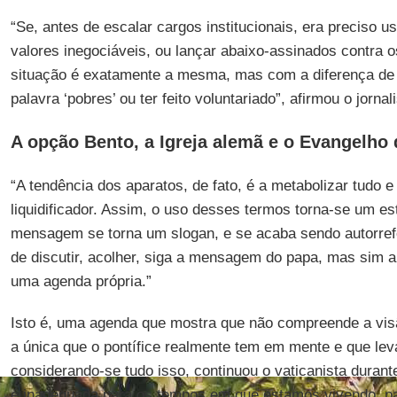
“Se, antes de escalar cargos institucionais, era preciso
valores inegociáveis, ou lançar abaixo-assinados contra o
situação é exatamente a mesma, mas com a diferença de 
palavra ‘pobres’ ou ter feito voluntariado”, afirmou o jornali
A opção Bento, a Igreja alemã e o Evangelho
“A tendência dos aparatos, de fato, é a metabolizar tudo 
liquidificador. Assim, o uso desses termos torna-se um est
mensagem se torna um slogan, e se acaba sendo autorrefe
de discutir, acolher, siga a mensagem do papa, mas sim a 
uma agenda própria.”
Isto é, uma agenda que mostra que não compreende a vis
a única que o pontífice realmente tem em mente e que lev
considerando-se tudo isso, continuou o vaticanista durant
é inadequada para os tempos em que estamos vivendo, pa