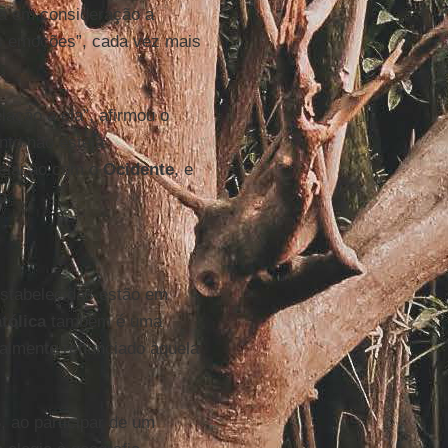
va em consideração a
s emoções”, cada vez mais
ação a ela”, afirmou o
nto não esteja
relação com o
Ocidente
, e
o
.
estabelecidas estão em
tólica
também é uma
realmente renunciado àquela
, ao participar de um