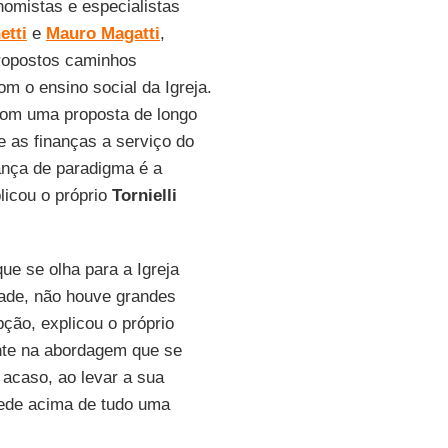
nomistas e especialistas
etti
e
Mauro Magatti
,
ropostos caminhos
m o ensino social da Igreja.
com uma proposta de longo
e as finanças a serviço do
ança de paradigma é a
licou o próprio
Tornielli
e se olha para a Igreja
dade, não houve grandes
ão, explicou o próprio
nte na abordagem que se
 acaso, ao levar a sua
pede acima de tudo uma