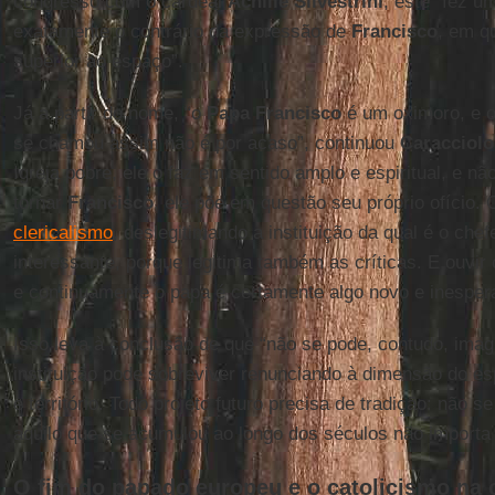
congresso com o cardeal
Achille Silvestrini
, este “fez u
exatamente o contrário da expressão de
Francisco
, em q
superior ao espaço”.
Já a partir do nome, “o
Papa Francisco
é um oximoro, e o
se chamou assim não é por acaso”, continuou
Caracciolo
Igreja pobre, ele o faz em sentido amplo e espiritual, e n
tornar
Francisco
, ele põe em questão seu próprio ofício. 
clericalismo
, deslegitimando a instituição da qual é o che
interessante, porque legitima também as críticas. E ouvir 
e continuamente o papa é certamente algo novo e inesper
Isso leva à conclusão de que “não se pode, contudo, imag
instituição pode sobreviver renunciando à dimensão do es
e território. Todo projeto futuro precisa de tradição: não s
aquilo que se acumulou ao longo dos séculos não importa
O fim do papado europeu e o catolicismo na c