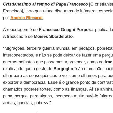
Cristianesimo al tempo di Papa Francesco
[O cristiani
Francisco], livro que reúne discursos de inúmeros especial
por
Andrea Riccardi
.
A reportagem é de
Francesco Gnagni Porpora
, publica
A tradução é de
Moisés Sbardelotto
.
“Migrações, terceira guerra mundial em pedaços, pobreza
interconectados, e não se pode deixar de fazer uma pergun
guerras nefastas que passamos a provocar, como no
Ira
explicando que o gesto de
Bergoglio
“não é um ‘não’ pac
olhar para as consequências e ver como olhamos para a
exportar a democracia. Esse é o grande ponto de contrast
chamados poderes fortes, como as finanças. Aí se aninha
papa, porque, para alguns, incomoda muito ouvi-lo falar co
armas, guerras, pobreza”.