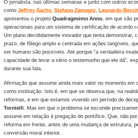
O jornalista, nas últimas semanas e junto com outros eco
como
Jeffrey Sachs
,
Stefano Zamagni
,
Leonardo Becch
apresentou o projeto
Quadragesimo Anno
, em que são p
operacionais para um sistema de certificação de acordo co
Um plano decididamente inovador que tenta demonstrar, 
prazo, de fôlego amplo e centrada em ações tangíveis, qu
ser humano são possíveis. Até porque “a verdadeira mud
capacidade de levar a sério o testemunho que ele dá”, exp
durante sua fala.
Afirmação que assume ainda mais valor no momento em qu
como instituição. Isto é, em que se observa que, na reali
reformas, e em que estamos vivendo um período de decepç
Tornielli
. Mas em que o problema se esconde precisame
assume em relação à pregação do pontífice. Que, não por
reforma em frente, antes de uma mudança de estrutura, 
conversão moral interior.