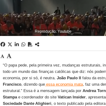
Reprodução: Youtube
“O papa pede, pela primeira vez, mudanças estruturais, i
todo um mundo das finanças católicas que diz: nós podem
economia, por si só, é neutra.
João Paulo II
falou da estr
Francisco
, dizendo que
essa economia mata
, faz uma d
estrutural.” Essa é a mensagem lançada por
Andrea Torni
Stampa
e coordenador do site
Vatican Insider
, apresent
Sociedade Dante Alighieri
, o texto publicado pela editora