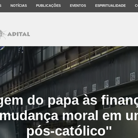
S
NOTÍCIAS
PUBLICAÇÕES
EVENTOS
ESPIRITUALIDADE
C
em do papa às finan
à mudança moral em u
pós-católico''