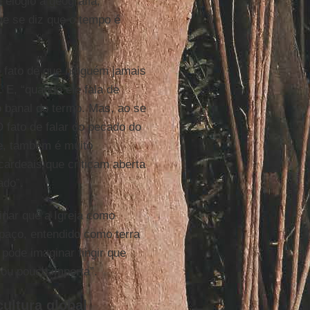
m elogio à geografia,
ue se diz que o tempo é
 fato de que ninguém jamais
. E, “quando ele fala de
ão banal do termo. Mas, ao se
O fato de falar do pecado do
fe, também é muito
cardeais que criticam aberta
ado”.
inar que a Igreja como
paço, entendido como terra
e pode imaginar fingir que
 ou pouco importa”.
ultura global