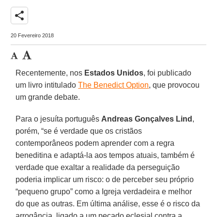
share
20 Fevereiro 2018
Recentemente, nos
Estados Unidos
, foi publicado
um livro intitulado
The Benedict Option
, que provocou
um grande debate.
Para o jesuíta português
Andreas Gonçalves Lind
,
porém, “se é verdade que os cristãos
contemporâneos podem aprender com a regra
beneditina e adaptá-la aos tempos atuais, também é
verdade que exaltar a realidade da perseguição
poderia implicar um risco: o de perceber seu próprio
“pequeno grupo” como a Igreja verdadeira e melhor
do que as outras. Em última análise, esse é o risco da
arrogância, ligado a um pecado eclesial contra a