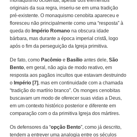
monaquismo ocidental, apesar dos elementos
originais da sua regra, inseriu-se em uma tradição
pré-existente. O monaquismo cenobita apareceu e
floresceu não principalmente como uma “resposta” à
queda do
Império Romano
na obscura idade
bárbara, mas durante a época imperial cristã, logo
após o fim da perseguição da Igreja primitiva.
De fato, como
Pacômio
e
Basílio
antes dele,
São
Bento
, em geral, não agia de modo reativo, em
resposta aos pagãos incultos que estavam destruindo
o
Império [7]
, mas em continuidade com a chamada
“tradição do martírio branco”. Os monges cenobitas
buscavam um modo de oferecer suas vidas a Deus,
em um contexto histórico posterior e diferente em
comparação com o da primitiva Igreja dos mártires.
Os defensores da “
opção Bento
”, como já descrito,
tendem a entrever uma analogia entre os séculos