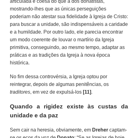
articulada e coesa do que a dos donatistas,
mostrando-lhes que as únicas perseguições
poderiam não atestar sua fidelidade à Igreja de Cristo:
para buscar a unidade, são indispensáveis a caridade
e a humildade. Por outro lado, ele parecia encontrar
um modo coerente de louvar o martírio da Igreja
primitiva, conseguindo, ao mesmo tempo, adaptar as
práticas e as tradições da Igreja à nova época
histórica.
No fim dessa controvérsia, a Igreja optou por
reintegrar, depois de algumas penitências, os
traditores
, em vez de expulsá-los
[11]
.
Quando a rigidez existe às custas da
unidade e da paz
Sem cair na heresia, obviamente, em
Dreher
captam-
se os ecos da voz de
Donato
: “Se as Igrejas de hoje