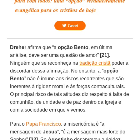
para com todos: uma “opção” verdadeiramente
evangélica para os cristãos de hoje
Tweet
Dreher
afirma que “a
opção Bento
, em última
análise, deve ser uma questão de amor”
[21]
.
Ninguém que se reconheça na
tradição cristã
poderia
discordar dessa afirmação. No entanto, a “
opção
Bento
” não é imune aos riscos recorrentes que são
inerentes à rigidez moral e às forças contraculturais.
O principal risco de tais atitudes diz respeito à falta de
comunhão, de unidade e de paz dentro da Igreja e
com a sociedade em que vivemos.
Para o
Papa Francisco
, a misericórdia é “a
mensagem de
Jesus
”, “é a mensagem mais forte do
Senhor”
[22]
. Se
Agostinho
desaprovou a rigidez