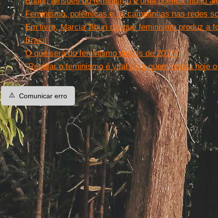
Butler, tensões do feminismo e uma política muito a
Feminismo, polêmicas e as campanhas nas redes soc
Em livro, Marcia Tiburi diz que feminismo produz a f
Brasil
O que será do feminismo depois de 2017?
"Retaliar o feminismo é vital para quem ocupa hoje o
⚠️
Comunicar erro