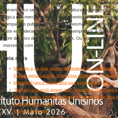
Os feminismos contemporâneos e o legado das
feminista
correm risco se não estivermos à altura do desafio de dis
lógica dos mercados, o empoderamento tornou-se artigo d
campanhas publicitárias, e nesta mesma medida, há fem
Este empoderamento, ao cabo, desempodera. A disputa pe
front decisivo dos
feminismos
hoje. Ou ocupamos o pode
morremos com ela.
Leia mais
Marielle e os dois pilares do poder e do capitalismo:
Estado penal racista. Entrevista especial com Alana
Marielle Franco lutava pela paz e contra a violência
“Democracia está ameaçada”, disse Marielle Franco 
Mulher, negra, favelada, Marielle Franco foi de 'cria
lutas políticas no Rio
Marielle presente!