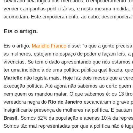
Devorado pela lógica dos mercados, o empoderamento torn
vender campanhas publicitárias, e nesta mesma medida, h
acomodam. Este empoderamento, ao cabo, desempodera"
Eis o artigo.
Eis o artigo.
Marielle Franco
disse: “o que a gente precisa
as mulheres, estejam no espaço de poder e façam leis, a
vivências. Se tem o dado apresentando que nós estamos m
ter uma incidência de uma política pública qualificada, qu
Marielle
não legisla mais. Hoje faz dois meses que a vere
execução política. Até agora não sabemos ao certo que
nem quem os mandou matar. O que sabemos é: os 13 tiros
vereadora negra do
Rio de Janeiro
escancaram o grave p
insignificante presença de mulheres na política. E pautam
Brasil
. Somos 52% da população e apenas 10% da repres
Somos tão mal representadas por que a política não é lug