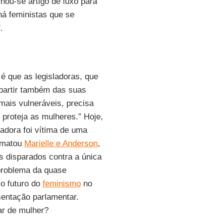
ou-se artigo de luxo para
á feministas que se
.
 é que as legisladoras, que
 partir também das suas
ais vulneráveis, precisa
e proteja as mulheres.” Hoje,
adora foi vítima de uma
m matou
Marielle e Anderson
,
 disparados contra a única
roblema da quase
 o futuro do
feminismo
no
entação parlamentar.
ar de mulher?