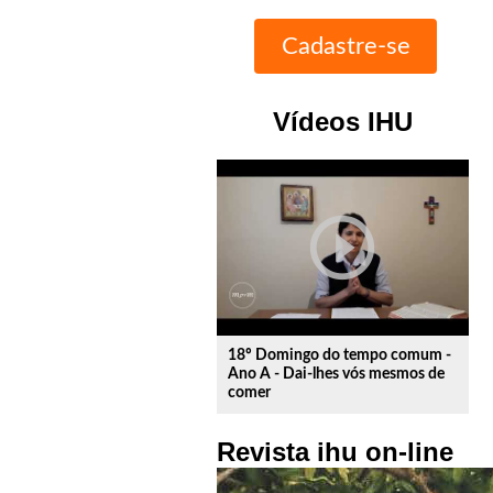
Vídeos IHU
play_circle_outline
18º Domingo do tempo comum -
Ano A - Dai-lhes vós mesmos de
comer
Revista ihu on-line