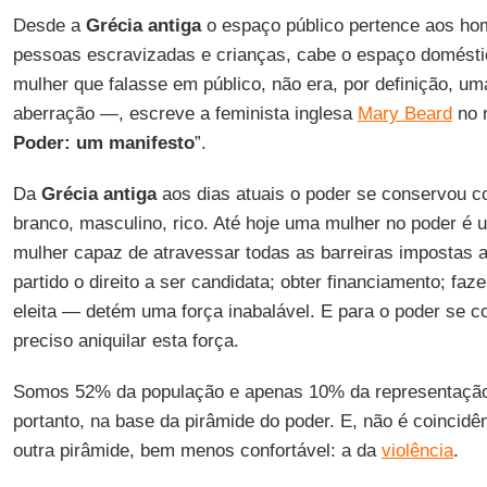
Desde a
Grécia antiga
o espaço público pertence aos ho
pessoas escravizadas e crianças, cabe o espaço domésti
mulher que falasse em público, não era, por definição, 
aberração —, escreve a feminista inglesa
Mary Beard
no 
Poder: um manifesto
”.
Da
Grécia antiga
aos dias atuais o poder se conservou 
branco, masculino, rico. Até hoje uma mulher no poder é
mulher capaz de atravessar todas as barreiras impostas a
partido o direito a ser candidata; obter financiamento; fa
eleita — detém uma força inabalável. E para o poder se co
preciso aniquilar esta força.
Somos 52% da população e apenas 10% da representação
portanto, na base da pirâmide do poder. E, não é coincid
outra pirâmide, bem menos confortável: a da
violência
.