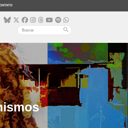
ONTATO
search
inismos