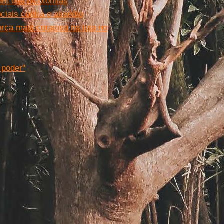
lém das dicotomias
iais contra o assédio
orça mais corajosa na luta no
 poder"