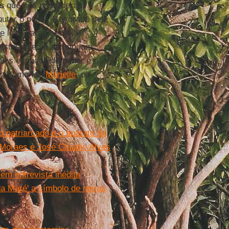
s
que nos precederam
putar o poder. Devorado pela
e luxo para vender
inistas que se acomodam.
los espaços de poder é o
r, como fez
Marielle
, ou
 o patriarcado e o aparato do
 Moraes e José Cláudio Alves
em entrevista inédita
 da Maré' a símbolo de novas