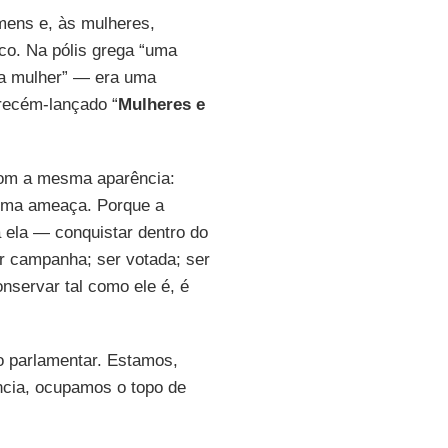
mens e, às mulheres,
co. Na pólis grega “uma
uma mulher” — era uma
recém-lançado “
Mulheres e
com a mesma aparência:
 uma ameaça. Porque a
 ela — conquistar dentro do
zer campanha; ser votada; ser
nservar tal como ele é, é
 parlamentar. Estamos,
ência, ocupamos o topo de