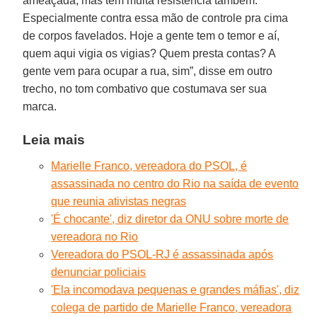
ameaçada, mas tem muita resistência também.
Especialmente contra essa mão de controle pra cima
de corpos favelados. Hoje a gente tem o temor e aí,
quem aqui vigia os vigias? Quem presta contas? A
gente vem para ocupar a rua, sim”, disse em outro
trecho, no tom combativo que costumava ser sua
marca.
Leia mais
Marielle Franco, vereadora do PSOL, é
assassinada no centro do Rio na saída de evento
que reunia ativistas negras
'É chocante', diz diretor da ONU sobre morte de
vereadora no Rio
Vereadora do PSOL-RJ é assassinada após
denunciar policiais
'Ela incomodava pequenas e grandes máfias', diz
colega de partido de Marielle Franco, vereadora