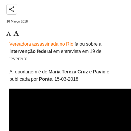
share
16 Março 2018
Vereadora assassinada no Rio
falou sobre a
intervenção federal
em entrevista em 19 de
fevereiro.
A reportagem é de
Maria Tereza Cruz
e
Pavio
e
publicada por
Ponte
, 15-03-2018.