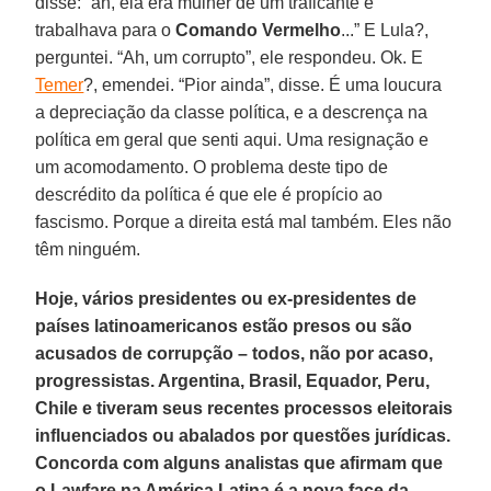
disse: “ah, ela era mulher de um traficante e
trabalhava para o
Comando Vermelho
...” E Lula?,
perguntei. “Ah, um corrupto”, ele respondeu. Ok. E
Temer
?, emendei. “Pior ainda”, disse. É uma loucura
a depreciação da classe política, e a descrença na
política em geral que senti aqui. Uma resignação e
um acomodamento. O problema deste tipo de
descrédito da política é que ele é propício ao
fascismo. Porque a direita está mal também. Eles não
têm ninguém.
Hoje, vários presidentes ou ex-presidentes de
países latinoamericanos estão presos ou são
acusados de corrupção – todos, não por acaso,
progressistas. Argentina, Brasil, Equador, Peru,
Chile e tiveram seus recentes processos eleitorais
influenciados ou abalados por questões jurídicas.
Concorda com alguns analistas que afirmam que
o Lawfare na América Latina é a nova face da