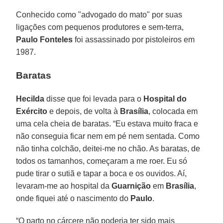
Conhecido como "advogado do mato" por suas
ligações com pequenos produtores e sem-terra,
Paulo Fonteles
foi assassinado por pistoleiros em
1987.
Baratas
Hecilda
disse que foi levada para o
Hospital do
Exército
e depois, de volta à
Brasília
, colocada em
uma cela cheia de baratas. “Eu estava muito fraca e
não conseguia ficar nem em pé nem sentada. Como
não tinha colchão, deitei-me no chão. As baratas, de
todos os tamanhos, começaram a me roer. Eu só
pude tirar o sutiã e tapar a boca e os ouvidos. Aí,
levaram-me ao hospital da
Guarnição
em
Brasília
,
onde fiquei até o nascimento do
Paulo
.
“O parto no cárcere não poderia ter sido mais