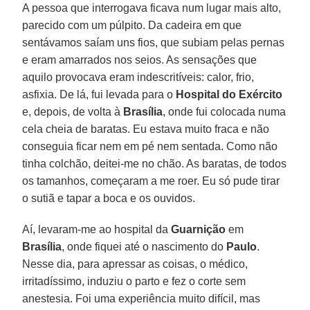
A pessoa que interrogava ficava num lugar mais alto,
parecido com um púlpito. Da cadeira em que
sentávamos saíam uns fios, que subiam pelas pernas
e eram amarrados nos seios. As sensações que
aquilo provocava eram indescritíveis: calor, frio,
asfixia. De lá, fui levada para o
Hospital do Exército
e, depois, de volta à
Brasília
, onde fui colocada numa
cela cheia de baratas. Eu estava muito fraca e não
conseguia ficar nem em pé nem sentada. Como não
tinha colchão, deitei-me no chão. As baratas, de todos
os tamanhos, começaram a me roer. Eu só pude tirar
o sutiã e tapar a boca e os ouvidos.
Aí, levaram-me ao hospital da
Guarnição
em
Brasília
, onde fiquei até o nascimento do
Paulo
.
Nesse dia, para apressar as coisas, o médico,
irritadíssimo, induziu o parto e fez o corte sem
anestesia. Foi uma experiência muito difícil, mas