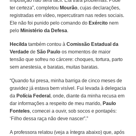
imposição não será fácil. Ela trará problemas. Pode
ter certeza”, completou
Mourão
, cujas declarações,
registradas em vídeo, repercutiram nas redes sociais.
Ele não foi punido pelo comando do
Exército
nem
pelo
Ministério da Defesa
.
Hecilda
também contou à
Comissão Estadual da
Verdade
de
São Paulo
os momentos de maior
tensão que sofreu no cárcere: choques, tortura, parto
sem anestesia, e baratas, muitas baratas.
“Quando fui presa, minha barriga de cinco meses de
gravidez já estava bem visível. Fui levada à delegacia
da
Polícia Federal
, onde, diante da minha recusa em
dar informações a respeito de meu marido,
Paulo
Fonteles
, comecei a ouvir, sob socos e pontapés:
‘Filho dessa raça não deve nascer”.”
A professora relatou (veja a íntegra abaixo) que, após