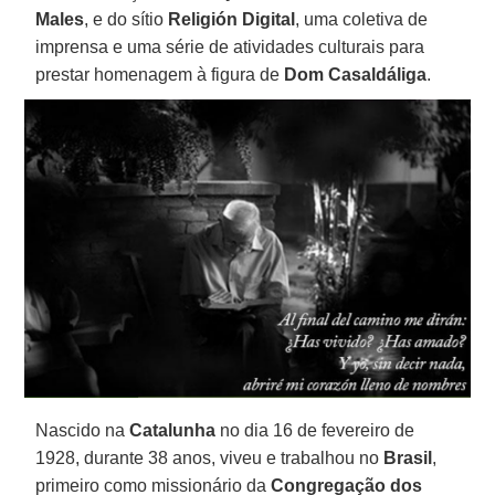
Males
, e do sítio
Religión Digital
, uma coletiva de
imprensa e uma série de atividades culturais para
prestar homenagem à figura de
Dom Casaldáliga
.
Nascido na
Catalunha
no dia 16 de fevereiro de
1928, durante 38 anos, viveu e trabalhou no
Brasil
,
primeiro como missionário da
Congregação dos