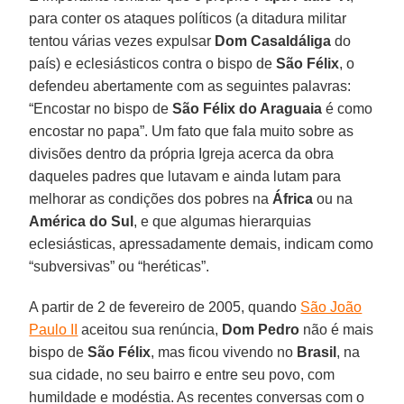
para conter os ataques políticos (a ditadura militar
tentou várias vezes expulsar
Dom Casaldáliga
do
país) e eclesiásticos contra o bispo de
São Félix
, o
defendeu abertamente com as seguintes palavras:
“Encostar no bispo de
São Félix do Araguaia
é como
encostar no papa”. Um fato que fala muito sobre as
divisões dentro da própria Igreja acerca da obra
daqueles padres que lutavam e ainda lutam para
melhorar as condições dos pobres na
África
ou na
América do Sul
, e que algumas hierarquias
eclesiásticas, apressadamente demais, indicam como
“subversivas” ou “heréticas”.
A partir de 2 de fevereiro de 2005, quando
São João
Paulo II
aceitou sua renúncia,
Dom Pedro
não é mais
bispo de
São Félix
, mas ficou vivendo no
Brasil
, na
sua cidade, no seu bairro e entre seu povo, com
humildade e modéstia. As recentes conversas com o