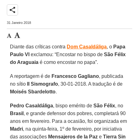
share
31 Janeiro 2018
Diante das críticas contra
Dom Casaldáliga
, o
Papa
Paulo VI
exclamou: “Encostar no bispo de
São Félix
do Araguaia
é como encostar no papa”.
A reportagem é de
Francesco Gagliano
, publicada
no sítio
Il Sismografo
, 30-01-2018. A tradução é de
Moisés Sbardelotto
.
Pedro Casaldáliga
, bispo emérito de
São Félix
, no
Brasil
, e grande defensor dos pobres, completará 90
anos em fevereiro. Para a ocasião, foi organizada em
Madri
, na quinta-feira, 1º de fevereiro, por iniciativa
das associações
Mensajeros de la Paz
e
Tierra Sin