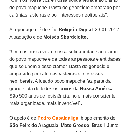
"Unimos nossa voz e nossa solidariedade ao clamor
do povo mapuche. Basta de genocídio amparado por
calúnias rasteiras e por interesses neoliberais".
A reportagem é do sítio
Religión Digital
, 23-01-2012.
A tradução é de
Moisés Sbardelotto
.
"Unimos nossa voz e nossa solidariedade ao clamor
do povo mapuche e de todas as pessoas e entidades
que se unem a esse clamor. Basta de genocídio
amparado por calúnias rasteiras e interesses
neoliberais. A luta do povo mapuche faz parte da
grande luta de todos os povos da
Nossa América
.
São 500 anos de resistência, hoje mais consciente,
mais organizada, mais invencível".
O apelo é de
Pedro Casaldáliga
, bispo emérito de
São Félix do Araguaia
,
Mato Grosso
,
Brasil
. Junto