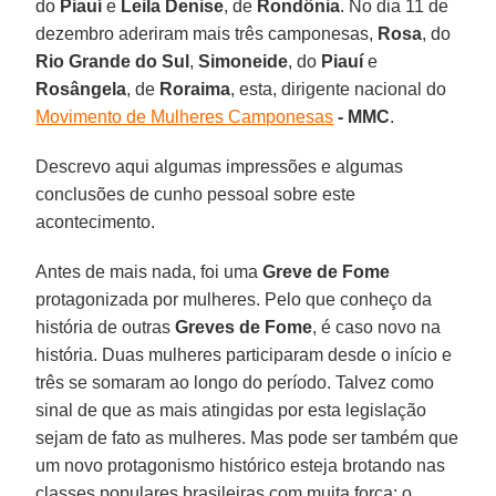
do
Piauí
e
Leila Denise
, de
Rondônia
. No dia 11 de
dezembro aderiram mais três camponesas,
Rosa
, do
Rio Grande do Sul
,
Simoneide
, do
Piauí
e
Rosângela
, de
Roraima
, esta, dirigente nacional do
Movimento de Mulheres Camponesas
- MMC
.
Descrevo aqui algumas impressões e algumas
conclusões de cunho pessoal sobre este
acontecimento.
Antes de mais nada, foi uma
Greve de Fome
protagonizada por mulheres. Pelo que conheço da
história de outras
Greves de Fome
, é caso novo na
história. Duas mulheres participaram desde o início e
três se somaram ao longo do período. Talvez como
sinal de que as mais atingidas por esta legislação
sejam de fato as mulheres. Mas pode ser também que
um novo protagonismo histórico esteja brotando nas
classes populares brasileiras com muita força: o