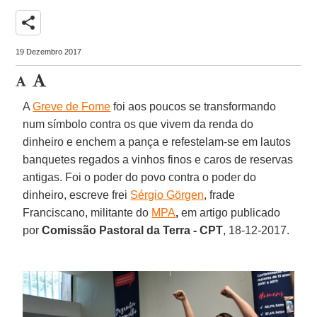
share
19 Dezembro 2017
A
Greve de Fome
foi aos poucos se transformando
num símbolo contra os que vivem da renda do
dinheiro e enchem a pança e refestelam-se em lautos
banquetes regados a vinhos finos e caros de reservas
antigas. Foi o poder do povo contra o poder do
dinheiro, escreve frei
Sérgio Görgen
, f
rade
Franciscano, militante do
MPA
,
em artigo publicado
por
Comissão Pastoral da Terra - CPT
, 18-12-2017.