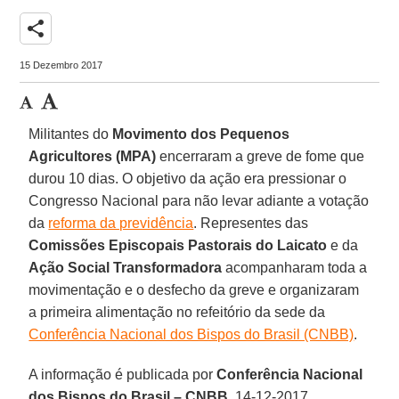
share
15 Dezembro 2017
Militantes do
Movimento dos Pequenos
Agricultores (MPA)
encerraram a greve de fome que
durou 10 dias. O objetivo da ação era pressionar o
Congresso Nacional para não levar adiante a votação
da
reforma da previdência
. Representes das
Comissões Episcopais Pastorais do Laicato
e da
Ação Social Transformadora
acompanharam toda a
movimentação e o desfecho da greve e organizaram
a primeira alimentação no refeitório da sede da
Conferência Nacional dos Bispos do Brasil (CNBB)
.
A informação é publicada por
Conferência Nacional
dos Bispos do Brasil – CNBB
, 14-12-2017.