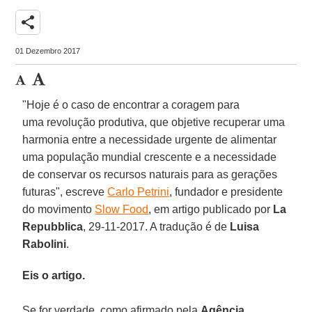
share
01 Dezembro 2017
"Hoje é o caso de encontrar a coragem para
uma revolução produtiva, que objetive recuperar uma
harmonia entre a necessidade urgente de alimentar
uma população mundial crescente e a necessidade
de conservar os recursos naturais
para as gerações
futuras", escreve
Carlo Petrini
, fundador e presidente
do movimento
Slow Food
, em artigo publicado por
La
Repubblica
, 29-11-2017. A tradução é de
Luisa
Rabolini
.
Eis o artigo.
Se for verdade, como afirmado pela
Agência