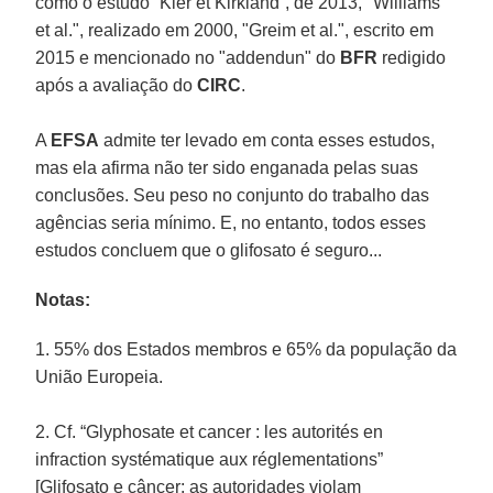
como o estudo “Kier et Kirkland”, de 2013, "Williams
et al.", realizado em 2000, "Greim et al.", escrito em
2015 e mencionado no "addendun" do
BFR
redigido
após a avaliação do
CIRC
.
A
EFSA
admite ter levado em conta esses estudos,
mas ela afirma não ter sido enganada pelas suas
conclusões. Seu peso no conjunto do trabalho das
agências seria mínimo. E, no entanto, todos esses
estudos concluem que o glifosato é seguro...
Notas:
1. 55% dos Estados membros e 65% da população da
União Europeia.
2. Cf. “Glyphosate et cancer : les autorités en
infraction systématique aux réglementations”
[Glifosato e câncer: as autoridades violam