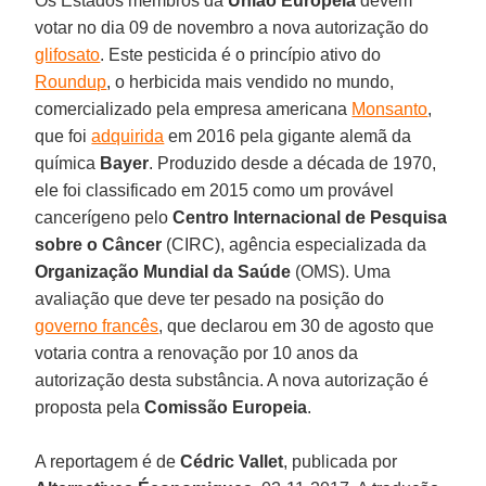
Os Estados membros da
União Europeia
devem
votar no dia 09 de novembro a nova autorização do
glifosato
. Este pesticida é o princípio ativo do
Roundup
, o herbicida mais vendido no mundo,
comercializado pela empresa americana
Monsanto
,
que foi
adquirida
em 2016 pela gigante alemã da
química
Bayer
. Produzido desde a década de 1970,
ele foi classificado em 2015 como um provável
cancerígeno pelo
Centro Internacional de Pesquisa
sobre o Câncer
(CIRC), agência especializada da
Organização Mundial da Saúde
(OMS). Uma
avaliação que deve ter pesado na posição do
governo francês
, que declarou em 30 de agosto que
votaria contra a renovação por 10 anos da
autorização desta substância. A nova autorização é
proposta pela
Comissão Europeia
.
A reportagem é de
Cédric Vallet
, publicada por