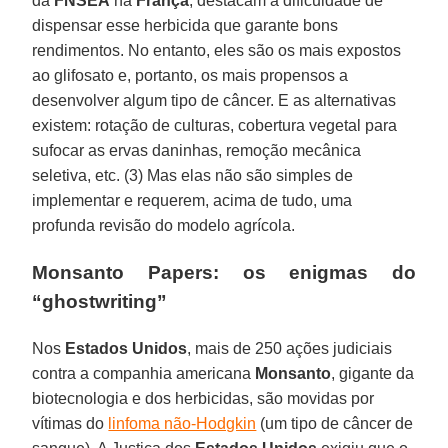
da
FNSEA
na
França
, destacam a dificuldade de
dispensar esse herbicida que garante bons
rendimentos. No entanto, eles são os mais expostos
ao glifosato e, portanto, os mais propensos a
desenvolver algum tipo de câncer. E as alternativas
existem: rotação de culturas, cobertura vegetal para
sufocar as ervas daninhas, remoção mecânica
seletiva, etc. (3) Mas elas não são simples de
implementar e requerem, acima de tudo, uma
profunda revisão do modelo agrícola.
Monsanto Papers: os enigmas do
“ghostwriting”
Nos
Estados Unidos
, mais de 250 ações judiciais
contra a companhia americana
Monsanto
, gigante da
biotecnologia e dos herbicidas, são movidas por
vítimas do
linfoma não-Hodgkin
(um tipo de câncer de