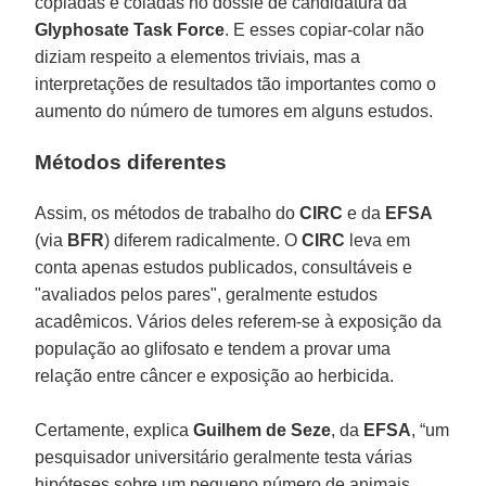
copiadas e coladas no dossiê de candidatura da
Glyphosate Task Force
. E esses copiar-colar não
diziam respeito a elementos triviais, mas a
interpretações de resultados tão importantes como o
aumento do número de tumores em alguns estudos.
Métodos diferentes
Assim, os métodos de trabalho do
CIRC
e da
EFSA
(via
BFR
) diferem radicalmente. O
CIRC
leva em
conta apenas estudos publicados, consultáveis e
"avaliados pelos pares", geralmente estudos
acadêmicos. Vários deles referem-se à exposição da
população ao glifosato e tendem a provar uma
relação entre câncer e exposição ao herbicida.
Certamente, explica
Guilhem de Seze
, da
EFSA
, “um
pesquisador universitário geralmente testa várias
hipóteses sobre um pequeno número de animais.