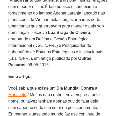
"A
Monsanto
guarda em sua história íntimas relações
com o poder militar. É fato público e conhecido o
fornecimento do famoso Agente Laranja lançado nas
plantações do Vietnan pelas forças armadas norte-
americanas que guerreavam para manter o país sob
dominação", escreve
Luã Braga de Oliveira
,
graduando em Defesa e Gestão Estratégica
Internacional (DGEI/UFRJ) e Pesquisador do
Laboratório de Estudos Estratégicos e Institucionais
(LEEI/UFRJ), em artigo publicado por
Outras
Palavras
, 06-05-2015.
Eis o artigo.
Você sabia que existe um
Dia Mundial Contra a
Monsanto
? Muitos não conhecem a empresa pelo
nome, ou talvez tenham apenas ouvido falar dela,
sem saber ao certo seu setor ou posicionamento.
Entretanto, quase todo mundo faz uso contínuo de