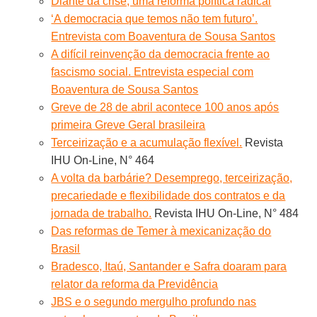
Diante da crise, uma reforma política radical
‘A democracia que temos não tem futuro’.
Entrevista com Boaventura de Sousa Santos
A difícil reinvenção da democracia frente ao
fascismo social. Entrevista especial com
Boaventura de Sousa Santos
Greve de 28 de abril acontece 100 anos após
primeira Greve Geral brasileira
Terceirização e a acumulação flexível.
Revista
IHU On-Line, N° 464
A volta da barbárie? Desemprego, terceirização,
precariedade e flexibilidade dos contratos e da
jornada de trabalho.
Revista IHU On-Line, N° 484
Das reformas de Temer à mexicanização do
Brasil
Bradesco, Itaú, Santander e Safra doaram para
relator da reforma da Previdência
JBS e o segundo mergulho profundo nas