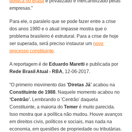
política no Brasil
é privatizado e mercantilizado pelas
empresas.”
Para ele, o paralelo que se pode fazer entre a crise
dos anos 1980 e o atual impasse mostra que o
problema brasileiro é estrutural. Para a crise de hoje
ser superada, será preciso instaurar um
novo
processo constituinte
.
A reportagem é de
Eduardo
Maretti
e publicada por
Rede Brasil Atual - RBA
, 12-06-2017.
“O primeiro movimento das
‘Diretas Já’
acabou na
Constituinte de 1988
. Naquele momento acabou no
‘Centrão’.
Lembrando o 'Centrão' daquela
Constituinte, a maioria do
Temer
é muito parecida.
Isso mostra que a política não mudou. Houve avanços
em direitos civis, políticos e sociais, mas nada na
economia, em questões de propriedade ou tributárias.