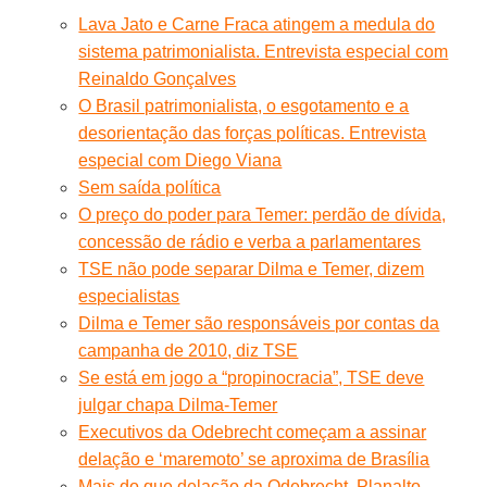
Lava Jato e Carne Fraca atingem a medula do
sistema patrimonialista. Entrevista especial com
Reinaldo Gonçalves
O Brasil patrimonialista, o esgotamento e a
desorientação das forças políticas. Entrevista
especial com Diego Viana
Sem saída política
O preço do poder para Temer: perdão de dívida,
concessão de rádio e verba a parlamentares
TSE não pode separar Dilma e Temer, dizem
especialistas
Dilma e Temer são responsáveis por contas da
campanha de 2010, diz TSE
Se está em jogo a “propinocracia”, TSE deve
julgar chapa Dilma-Temer
Executivos da Odebrecht começam a assinar
delação e ‘maremoto’ se aproxima de Brasília
Mais do que delação da Odebrecht, Planalto