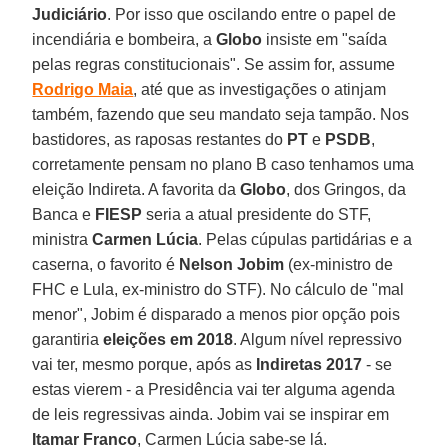
Judiciário
. Por isso que oscilando entre o papel de
incendiária e bombeira, a
Globo
insiste em "saída
pelas regras constitucionais". Se assim for, assume
Rodrigo Maia
, até que as investigações o atinjam
também, fazendo que seu mandato seja tampão. Nos
bastidores, as raposas restantes do
PT
e
PSDB
,
corretamente pensam no plano B caso tenhamos uma
eleição Indireta. A favorita da
Globo
, dos Gringos, da
Banca e
FIESP
seria a atual presidente do STF,
ministra
Carmen Lúcia
. Pelas cúpulas partidárias e a
caserna, o favorito é
Nelson Jobim
(ex-ministro de
FHC e Lula, ex-ministro do STF). No cálculo de "mal
menor", Jobim é disparado a menos pior opção pois
garantiria
eleições em 2018
. Algum nível repressivo
vai ter, mesmo porque, após as
Indiretas 2017
- se
estas vierem - a Presidência vai ter alguma agenda
de leis regressivas ainda. Jobim vai se inspirar em
Itamar Franco
, Carmen Lúcia sabe-se lá.