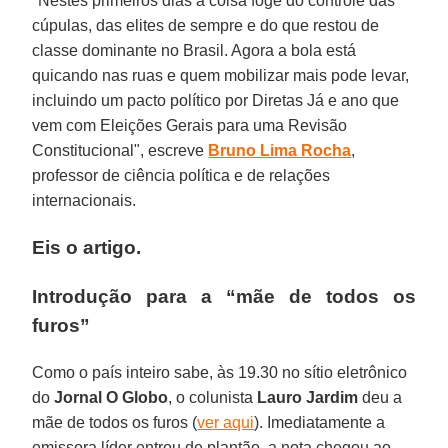
"Nestes primeiros dias a coisa foge do controle das
cúpulas, das elites de sempre e do que restou de
classe dominante no Brasil. Agora a bola está
quicando nas ruas e quem mobilizar mais pode levar,
incluindo um pacto político por Diretas Já e ano que
vem com Eleições Gerais para uma Revisão
Constitucional", escreve
Bruno Lima Rocha
,
professor de ciência política e de relações
internacionais.
Eis o artigo.
Introdução para a “mãe de todos os
furos”
Como o país inteiro sabe, às 19.30 no sítio eletrônico
do
Jornal O Globo
, o colunista
Lauro Jardim
deu a
mãe de todos os furos (
ver aqui
). Imediatamente a
emissora líder entrou de plantão, a nota chegou ao