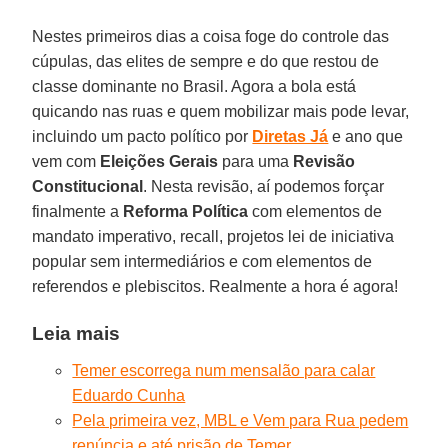
Nestes primeiros dias a coisa foge do controle das
cúpulas, das elites de sempre e do que restou de
classe dominante no Brasil. Agora a bola está
quicando nas ruas e quem mobilizar mais pode levar,
incluindo um pacto político por
Diretas Já
e ano que
vem com
Eleições Gerais
para uma
Revisão
Constitucional
. Nesta revisão, aí podemos forçar
finalmente a
Reforma Política
com elementos de
mandato imperativo, recall, projetos lei de iniciativa
popular sem intermediários e com elementos de
referendos e plebiscitos. Realmente a hora é agora!
Leia mais
Temer escorrega num mensalão para calar
Eduardo Cunha
Pela primeira vez, MBL e Vem para Rua pedem
renúncia e até prisão de Temer