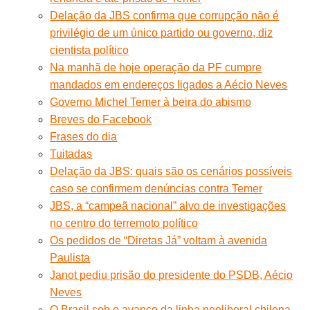
Delação da JBS confirma que corrupção não é
privilégio de um único partido ou governo, diz
cientista político
Na manhã de hoje operação da PF cumpre
mandados em endereços ligados a Aécio Neves
Governo Michel Temer à beira do abismo
Breves do Facebook
Frases do dia
Tuitadas
Delação da JBS: quais são os cenários possíveis
caso se confirmem denúncias contra Temer
JBS, a “campeã nacional” alvo de investigações
no centro do terremoto político
Os pedidos de “Diretas Já” voltam à avenida
Paulista
Janot pediu prisão do presidente do PSDB, Aécio
Neves
O Brasil sob o avanço da linha neoliberal chilena