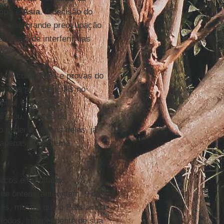
opa
e
Ásia
. A decisão do
 e causa grande preocupação
e real de interferir nas
al de confissões e provas do
eições presidenciais no
pirar estratégias
nciou, através de
poder e, alguns deles, já
 apenas no sistema
rços e resultados
o de ontem (anteontem, 9 de
tes, mostra que o País ainda
 todos, independente de sua