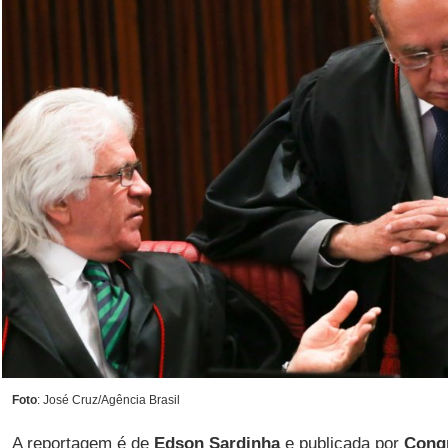
Foto
: José Cruz/Agência Brasil
A reportagem é de
Edson Sardinha
e publicada por
Cong