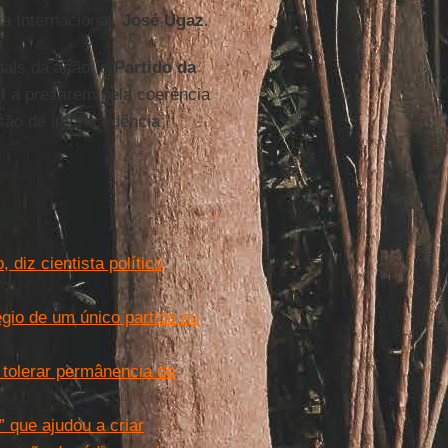
a Internacional,
José Ugaz
.
nais da ação, o
Partido da
l
a prezarem pela coerência
isão de improcedência
iz cientista político
gio de um único partido ou
 tolerar permânencia de
 que ajudou a criar