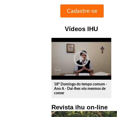
Vídeos IHU
play_circle_outline
18º Domingo do tempo comum -
Ano A - Dai-lhes vós mesmos de
comer
Revista ihu on-line