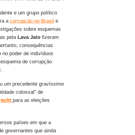
dente e um grupo político
tra a
corrupção no Brasil
e
vestigações sobre esquemas
das pela
Lava Jato
fizeram
 portanto, consequências
 no poder de indivíduos
te esquema de corrupção
.
u um precedente gravíssimo
tidade colossal” de
recht
para as eleições
versos países em que a
de governantes que ainda