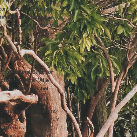
atro votos a três, a chapa
conômico. Votaram pela
rte,
Admar Gonzaga
e
r
, e
Napoleão Nunes Maia
.
in
, os ministros
Rosa
ão do
Tribunal Superior
icial Eleitoral (Aije
a Rousseff
e
Michel
corrupção no Brasil e no
der de um presidente e um
struir o avanço da
apolam as fronteiras do