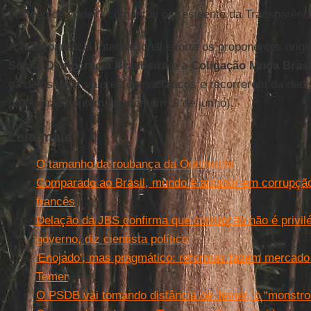
posição de poder’, comentou o presidente da Transparênci
A Transparência Internacional exorta os proponentes origi
Social Democracia Brasileira
e a
Coligação Muda Brasi
na defesa dos valores democráticos e recorrerem da dec
proclamada ontem (anteontem, 9 de junho).”
Leia mais
O tamanho da roubança da Odebrecht
Comparado ao Brasil, mundo é amador em corrupção, d
francês
Delação da JBS confirma que corrupção não é privilé
governo, diz cientista político
'Enojado', mas pragmático: reformas fazem mercado
Temer
O PSDB vai tomando distância de Temer, o “monstro”