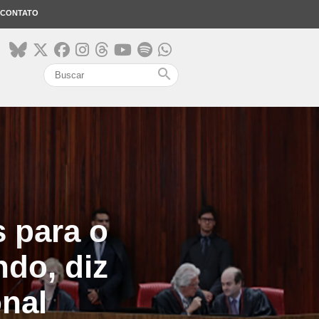
CONTATO
search
s para o
do, diz
onal