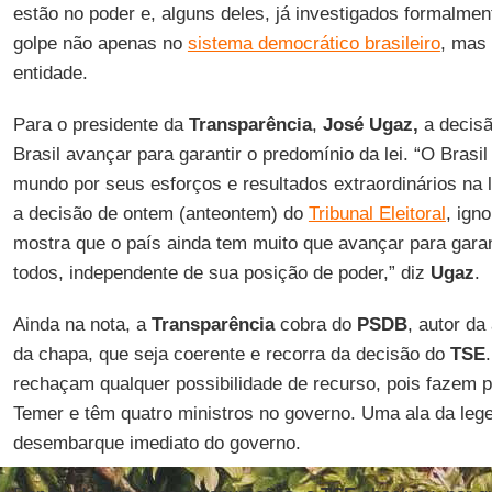
estão no poder e, alguns deles, já investigados formalmen
golpe não apenas no
sistema democrático brasileiro
, mas 
entidade.
Para o presidente da
Transparência
,
José Ugaz,
a decis
Brasil avançar para garantir o predomínio da lei. “O Bras
mundo por seus esforços e resultados extraordinários na 
a decisão de ontem (anteontem) do
Tribunal Eleitoral
, ign
mostra que o país ainda tem muito que avançar para garant
todos, independente de sua posição de poder,” diz
Ugaz
.
Ainda na nota, a
Transparência
cobra do
PSDB
, autor d
da chapa, que seja coerente e recorra da decisão do
TSE
rechaçam qualquer possibilidade de recurso, pois fazem p
Temer e têm quatro ministros no governo. Uma ala da lege
desembarque imediato do governo.