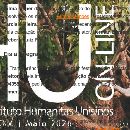
Depois de três anos de apurações, o
TSE
absolveu, por qu
Dilma-Temer
da acusação de abuso do poder político e e
absolvição os ministros
Gilmar Mendes
, presidente da co
Tarcisio Vieira
, ambos indicados recentemente por
Teme
Pela cassação votaram, além do relator,
Herman Benjam
Weber
e
Luiz Fux.
Eis a íntegra da nota.
“A Transparência Internacional manifesta repúdio à decis
Eleitoral
pela improcedência da
Ação de Investigação Jud
194358)
que pedia a cassação da chapa formada por
Dilm
Temer
.
A decisão do
TSE
é um enorme revés para a luta contra a 
mundo, pois garante a impunidade e a permanência no po
grupo político acusados de crimes graves, inclusive de ob
Operação Lava Jato
. As investigações da
Lava Jato
extr