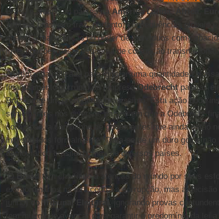
Brasil e alcançam países na
América Latina
,
África
,
Eur
Tribunal brasileiro traz, portanto, consequências globais
quanto à manutenção no poder de indivíduos com capacidad
investigações deste esquema de corrupção transnacional.
A artimanha utilizada para ignorar uma quantidade coloss
financiamento corrupto da empresa
Odebrecht
para as el
Brasil abre um precedente gravíssimo. Esta ação pode ins
semelhantes nos diversos países em que a Odebrecht fina
corrupção, a campanha de governantes que ainda estão no 
investigados formalmente. Trata-se de um duro golpe não
democrático brasileiro, mas de diversos países.
‘O
Brasil
tem chamado a atenção do mundo por seus esfo
extraordinários na luta contra a corrupção, mas a decisã
junho) do
Tribunal Eleitoral
, ignorando provas contunden
tem muito que avançar para garantir o predomínio da lei a