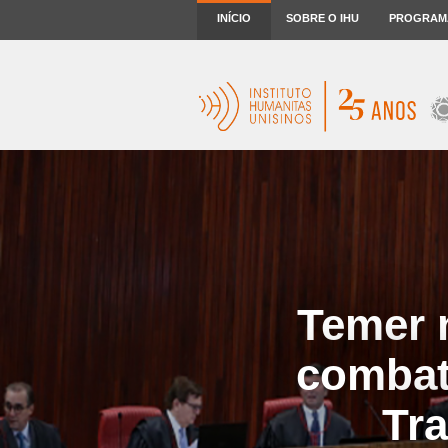
INÍCIO
SOBRE O IHU
PROGRAM
Temer n
combat
Tra