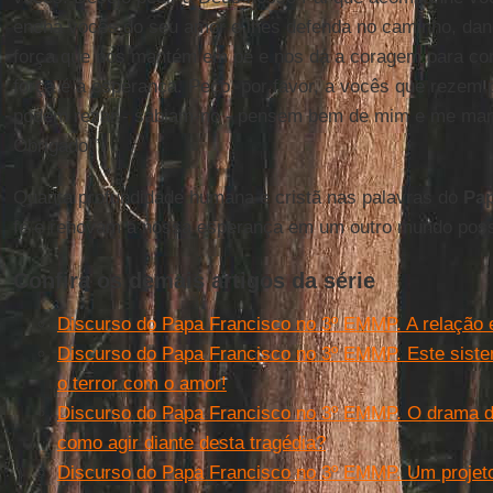
encha vocês do seu amor e lhes defenda no caminho, da
força que nos mantém em pé e nos dá a coragem para cort
força é a esperança. Peço, por favor, a vocês que rezem 
podem rezar - sabiam-no - pensem bem de mim e me ma
Obrigado!”.
Quanta profundidade humana e cristã nas palavras do
Pa
fé e renovam a nossa esperança em um outro mundo poss
Confira os demais artigos da série
Discurso do Papa Francisco no 3º EMMP. A relação 
Discurso do Papa Francisco no 3º EMMP. Este sistem
o terror com o amor!
Discurso do Papa Francisco no 3º EMMP. O drama do
como agir diante desta tragédia?
Discurso do Papa Francisco no 3º EMMP. Um projeto