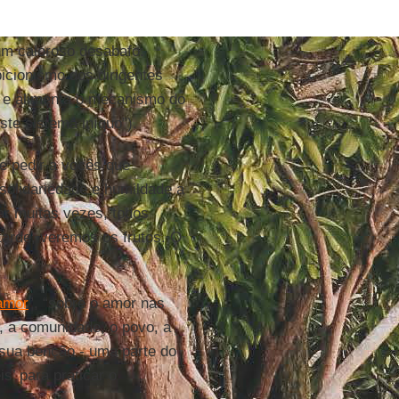
m caloroso desabafo:
icionismo dos dirigentes
 e alimenta o mecanismo do
ste sistema iníquo”).
e pedir a vocês que
solidariedade e humildade a
ar muitas vezes, todos
arde, veremos os frutos. O
 amor
”, “sobre o amor nas
o, a comunidade, o povo, a
 sua benção - uma parte do
s’ para praticar o