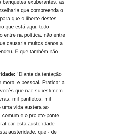
os banquetes exuberantes, as
nselharia que compreenda o
ara que o liberte destes
o que está aqui, todo
 entre na política, não entre
ue causaria muitos danos a
eendeu. E que também não
ridade
: “Diante da tentação
 moral e pessoal. Praticar a
a vocês que não subestimem
ras, mil panfletos, mil
e uma vida austera ao
 comum e o projeto-ponte
raticar esta austeridade
sta austeridade, que - de