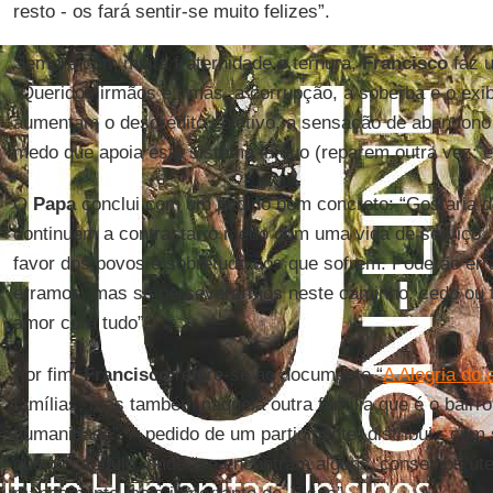
resto - os fará sentir-se muito felizes”.
Sempre com muita fraternidade e ternura,
Francisco
faz u
“Queridos irmãos e irmãs, a corrupção, a soberba e o exib
aumentam o descrédito coletivo, a sensação de abandono
medo que apoia este sistema iníquo (reparem outra vez: e
O
Papa
conclui com um pedido bem concreto: “Gostaria d
continuem a contrastar o medo com uma vida de serviço, 
favor dos povos e sobretudo dos que sofrem. Poderão err
erramos, mas se perseverarmos neste caminho, cedo ou t
amor cura tudo”!
Por fim,
Francisco
refere-se ao documento “
A Alegria do
famílias, mas também naquela outra família que é o bairr
humanidade”. A pedido de um participante, distribui - com
quarto capítulo, onde “se encontram alguns ‘conselhos útei