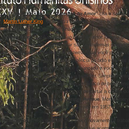
mandamento mais importante de Jesus”.
O
Papa
lembra que na “
A alegria do Amor
” cita o saudos
Martin Luther King
, “que sabia escolher sempre o amor fr
piores preocupações e humilhações”. Quero recordá-lo ho
Luther King
- você se eleva ao nível do amor, da sua gra
coisa que você procura derrotar são os sistemas malign
caíram na armadilha daquele sistema, mas você procura de
Ódio por ódio só intensifica a existência do ódio e do mal 
e você me fere, e restituo a você a pancada e você me res
diante, é evidente que se continua sem fim. Simplesmen
parte, deve haver alguém que tem um pouco de bom senso,
A pessoa forte é aquela que é capaz de cortar a cadeia do
(Sermão na Igreja Batista de
Dexter Avenue
, Montgomery
de 1957, n. 118)”. E sublinha: “disse isto em 1957”.
Francisco
termina dizendo: “Agradeço novamente o traba
vocês. Desejo pedir a Deus nosso Pai que acompanhe vo