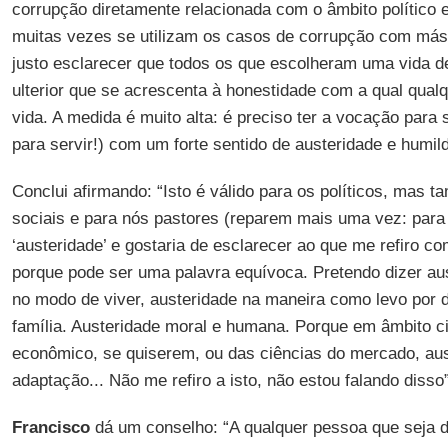
corrupção diretamente relacionada com o âmbito político e 
muitas vezes se utilizam os casos de corrupção com má
justo esclarecer que todos os que escolheram uma vida d
ulterior que se acrescenta à honestidade com a qual qual
vida. A medida é muito alta: é preciso ter a vocação para
para servir!) com um forte sentido de austeridade e humil
Conclui afirmando: “Isto é válido para os políticos, mas 
sociais e para nós pastores (reparem mais uma vez: para 
‘austeridade’ e gostaria de esclarecer ao que me refiro c
porque pode ser uma palavra equívoca. Pretendo dizer aus
no modo de viver, austeridade na maneira como levo por d
família. Austeridade moral e humana. Porque em âmbito cien
econômico, se quiserem, ou das ciências do mercado, aus
adaptação... Não me refiro a isto, não estou falando disso”
Francisco
dá um conselho: “A qualquer pessoa que seja