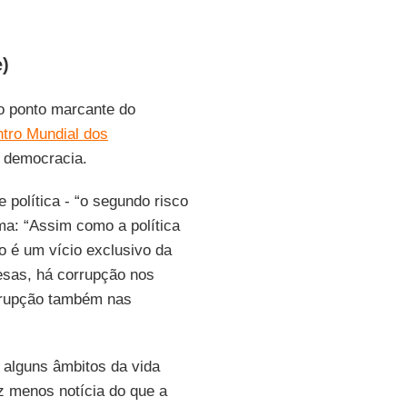
e)
mo ponto marcante do
ntro Mundial dos
 democracia.
 política - “o segundo risco
ma: “Assim como a política
 é um vício exclusivo da
resas, há corrupção nos
rrupção também nas
 alguns âmbitos da vida
az menos notícia do que a