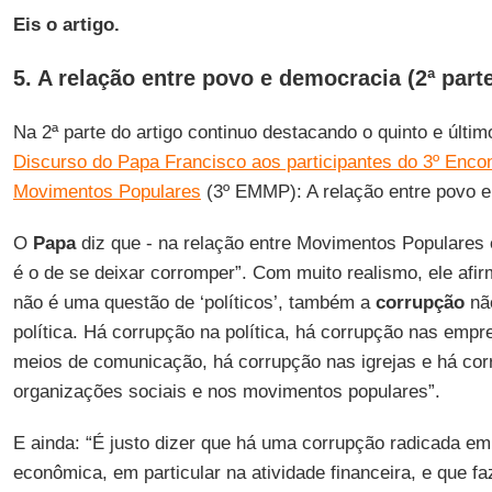
Eis o artigo.
5. A relação entre povo e democracia (2ª part
Na 2ª parte do artigo continuo destacando o quinto e últi
Discurso do Papa Francisco aos participantes do 3º Enco
Movimentos Populares
(3º EMMP): A relação entre povo e
O
Papa
diz que - na relação entre Movimentos Populares e
é o de se deixar corromper”. Com muito realismo, ele afir
não é uma questão de ‘políticos’, também a
corrupção
não
política. Há corrupção na política, há corrupção nas emp
meios de comunicação, há corrupção nas igrejas e há co
organizações sociais e nos movimentos populares”.
E ainda: “É justo dizer que há uma corrupção radicada em
econômica, em particular na atividade financeira, e que f