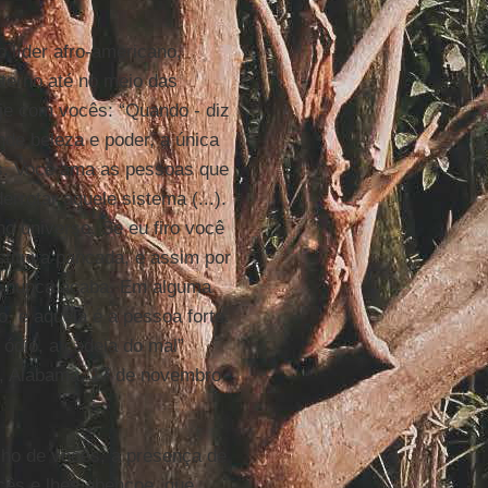
o líder afro-americano,
aterno até no meio das
je com vocês: “Quando - diz
nde beleza e poder, a única
os. Você ama as pessoas que
rrotar aquele sistema (...).
no universo. Se eu firo você
titui a pancada, e assim por
te nunca acaba. Em alguma
 e aquela é a pessoa forte.
 ódio, a cadeia do mal”
, Alabama, 17 de novembro
lho de vocês, a presença de
cês e lhes abençoe, que