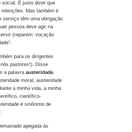
social. É justo dizer que
s intenções. Mas também é
e serviço têm uma obrigação
quer pessoa deve agir na
 servir (reparem: vocação
dade”.
também para os dirigentes
nós pastores!). Disse
om a palavra
austeridade
,
teridade moral, austeridade
iante a minha vida, a minha
tífico, científico-
teridade é sinônimo de
.
 demasiado apegada às