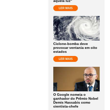
aquela luz"
LER MAIS
Ciclone-bomba deve
provocar ventania em oito
estados
LER MAIS
O Google nomeia o
ganhador do Prêmio Nobel
Demis Hassabis como
cientista-chefe