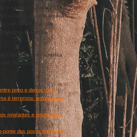
ndo a vocês em abundância a
ar a cadeia do ódio: aquela
por mim, e aos que não
ndem uma boa onda.
pa
! Elas fortalecem a nossa
ível. Meditemos!
entre povo e democracia
a é terrorista: enfrentemos
s migrantes e refugiados:
-ponte dos povos diante do