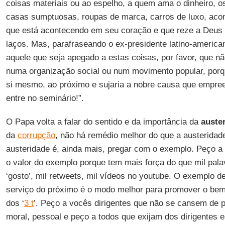
coisas materiais ou ao espelho, a quem ama o dinheiro, 
casas sumptuosas, roupas de marca, carros de luxo, aco
que está acontecendo em seu coração e que reze a Deus p
laços. Mas, parafraseando o ex-presidente latino-american
aquele que seja apegado a estas coisas, por favor, que não
numa organização social ou num movimento popular, porq
si mesmo, ao próximo e sujaria a nobre causa que empr
entre no seminário!”.
O Papa volta a falar do sentido e da importância da
auste
da
corrupção
, não há remédio melhor do que a austeridade
austeridade é, ainda mais, pregar com o exemplo. Peço 
o valor do exemplo porque tem mais força do que mil palav
‘gosto’, mil retweets, mil vídeos no youtube. O exemplo d
serviço do próximo é o modo melhor para promover o bem
dos ‘
3 t
’. Peço a vocês dirigentes que não se cansem de p
moral, pessoal e peço a todos que exijam dos dirigentes e