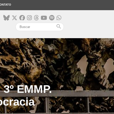
ONTATO
search
o 3º EMMP.
ocracia