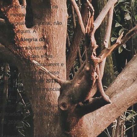
calmente solucionados os
 dos mercados e da
da desigualdade social, não
roblema algum. A
tólica A Alegria do
 humanidade não está
potências e das elites.
cidade de se organizarem e
convicção, este processo
rra, 9 de julho de 2015
).
lio da verdade, pronunciar-
tocam as chagas e os
lores, a ética, as ciências
istrados contra o tráfico
 de 2016
)”.
ovimentos Populares
e a