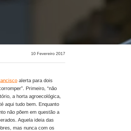
10 Fevereiro 2017
rancisco
alerta para dois
corromper”. Primeiro, “não
tório, a horta agroecológica,
té aqui tudo bem. Enquanto
anto não põem em questão a
lerados. Aquela ideia das
pobres, mas nunca com os