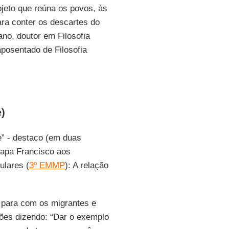
jeto que reúna os povos, às
ra conter os descartes do
ano, doutor em Filosofia
aposentado de Filosofia
e)
e” - destaco (em duas
Papa Francisco aos
ulares (
3º EMMP
): A relação
para com os migrantes e
xões dizendo: “Dar o exemplo