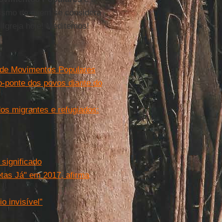
tismo de quem se considera
 Igreja hoje! Meditemos!
 de Movimentos Populares
-ponte dos povos diante do
s migrantes e refugiados:
significado
tas Já" em 2017, afirma
o invisível”