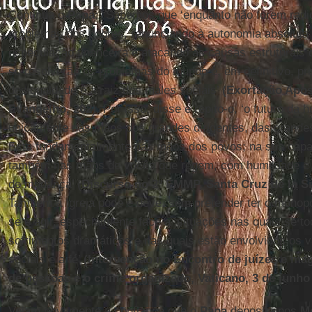
Continua o
Papa
: “Sabemos que ‘enquanto não forem radi
problemas dos pobres, renunciando à autonomia absoluta
especulação financeira e atacando as causas estruturais 
se resolverão os problemas do mundo e, em definitivo, p
desigualdade é a raiz dos males sociais’
(Exortação Apos
Evangelho, 202
). Por isso, disse e repito-o, ‘o futuro da
unicamente nas mãos dos grandes dirigentes, das grandes 
Está fundamentalmente nas mãos dos povos; na sua capa
também nas mãos de vocês que regem, com humildade e 
de mudança’ (
Discurso no 2º EMMP, Santa Cruz de la Sie
Também a Igreja pode e deve, sem pretender ter o monopó
se e agir, especialmente face a ‘situações nas quais se 
sofrimentos dramáticos e nas quais estão envolvidos os va
sociais e a fé’
(Intervenção no Encontro de juízes e mag
de pessoas e o crime organizado, Vaticano, 3 de junho
Vejam novamente a confiança que o
Papa
deposita nos
M