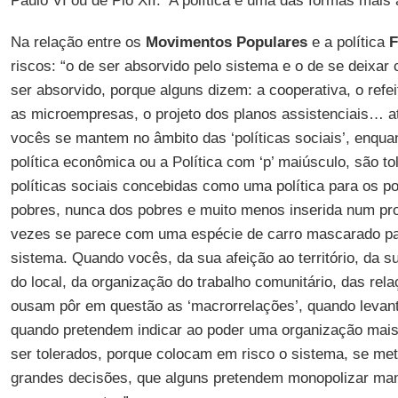
Paulo VI ou de Pio XII: ‘A política é uma das formas mais 
Na relação entre os
Movimentos Populares
e a política
F
riscos: “o de ser absorvido pelo sistema e o de se deixar 
ser absorvido, porque alguns dizem: a cooperativa, o refei
as microempresas, o projeto dos planos assistenciais… a
vocês se mantem no âmbito das ‘políticas sociais’, enqu
política econômica ou a Política com ‘p’ maiúsculo, são to
políticas sociais concebidas como uma política para os 
pobres, nunca dos pobres e muito menos inserida num pro
vezes se parece com uma espécie de carro mascarado pa
sistema. Quando vocês, da sua afeição ao território, da sua
do local, da organização do trabalho comunitário, das re
ousam pôr em questão as ‘macrorrelações’, quando levan
quando pretendem indicar ao poder uma organização mais 
ser tolerados, porque colocam em risco o sistema, se me
grandes decisões, que alguns pretendem monopolizar ma