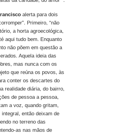
altas da caridade, do amor’”.
rancisco
alerta para dois
corromper”. Primeiro, “não
tório, a horta agroecológica,
té aqui tudo bem. Enquanto
anto não põem em questão a
lerados. Aquela ideia das
pobres, mas nunca com os
jeto que reúna os povos, às
ra conter os descartes do
 realidade diária, do bairro,
lações de pessoa a pessoa,
tam a voz, quando gritam,
integral, então deixam de
tendo no terreno das
ntendo-as nas mãos de