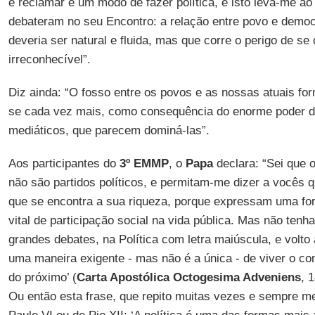
e reclamar é um modo de fazer política, e isto leva-me 
debateram no seu Encontro: a relação entre povo e demo
deveria ser natural e fluida, mas que corre o perigo de se 
irreconhecível”.
Diz ainda: “O fosso entre os povos e as nossas atuais fo
se cada vez mais, como consequência do enorme poder 
mediáticos, que parecem dominá-las”.
Aos participantes do
3º EMMP
, o
Papa
declara: “Sei que 
não são partidos políticos, e permitam-me dizer a vocês q
que se encontra a sua riqueza, porque expressam uma for
vital de participação social na vida pública. Mas não ten
grandes debates, na Política com letra maiúscula, e volto a 
uma maneira exigente - mas não é a única - de viver o co
do próximo’ (
Carta Apostólica Octogesima Adveniens
, 
Ou então esta frase, que repito muitas vezes e sempre me