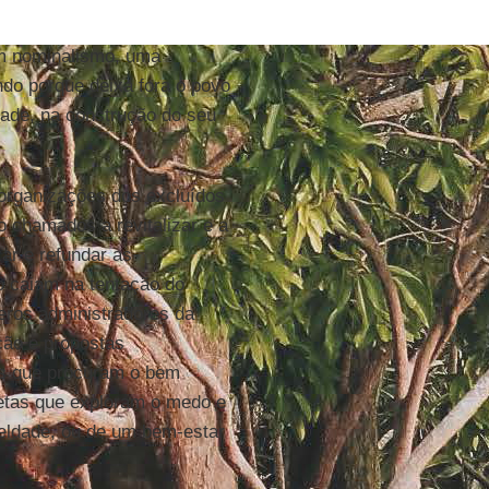
um nominalismo, uma
ndo porque deixa fora o povo
idade, na construção do seu
 organizações dos excluídos
o chamados a revitalizar e a
ar e refundar as
o caiam na tentação do
eros administradores da
ção e propostas
os que procuram o bem
etas que exploram o medo e
eldade, ou de um bem-estar