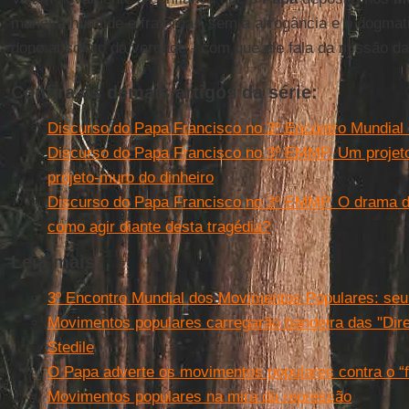
maneira humilde e fraterna - sem a arrogância e o dogma
dono absoluto da verdade - com que ele fala da missão da
Confira os demais artigos da série:
Discurso do Papa Francisco no 3º Encontro Mundial
Discurso do Papa Francisco no 3º EMMP. Um projeto
projeto-muro do dinheiro
Discurso do Papa Francisco no 3º EMMP. O drama do
como agir diante desta tragédia?
Leia mais
3º Encontro Mundial dos Movimentos Populares: seu 
Movimentos populares carregarão bandeira das "Dire
Stedile
O Papa adverte os movimentos populares contra o “fi
Movimentos populares na mira da repressão