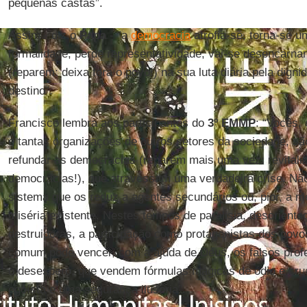
pequenas castas”.
Assim - diz o
Papa
- “a
democracia
atrofia-se, torna-se 
formalidade, perde representatividade, vai-se desencarna
(reparem: deixa fora o povo!) na sua luta diária pela dign
destino”.
Francisco lembra aos participantes do
3º EMMP
: “Vocês,
e tantas organizações de outros setores da sociedade, sã
refundar as democracias (reparem mais uma vez: revitaliz
democracias!), que atravessam uma verdadeira crise. Nã
sistema que os reduz a agentes secundários ou, pior, a m
miséria existente. Nestes tempos de paralisia, desorienta
destruidoras, a participação como protagonistas dos pov
comum pode vencer, com a ajuda de Deus, os falsos prof
o desespero, que vendem fórmulas mágicas de ódio e cru
egoísta e uma segurança ilusória”.