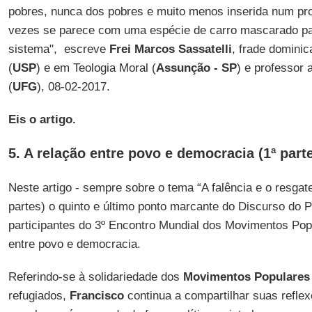
pobres, nunca dos pobres e muito menos inserida num pro
vezes se parece com uma espécie de carro mascarado pa
sistema", escreve
Frei Marcos Sassatelli
, frade dominic
(
USP
) e em Teologia Moral (
Assunção - SP
) e professor 
(
UFG
), 08-02-2017.
Eis o artigo.
5. A relação entre povo e democracia (1ª part
Neste artigo - sempre sobre o tema “A falência e o resgat
partes) o quinto e último ponto marcante do Discurso do 
participantes do 3º Encontro Mundial dos Movimentos Pop
entre povo e democracia.
Referindo-se à solidariedade dos
Movimentos Populares
refugiados,
Francisco
continua a compartilhar suas refle