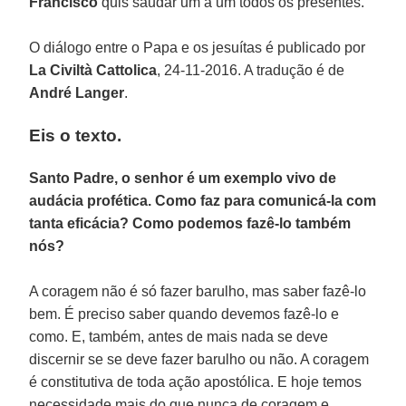
Francisco
quis saudar um a um todos os presentes.
O diálogo entre o Papa e os jesuítas é publicado por
La Civiltà Cattolica
, 24-11-2016. A tradução é de
André Langer
.
Eis o texto.
Santo Padre, o senhor é um exemplo vivo de
audácia profética. Como faz para comunicá-la com
tanta eficácia? Como podemos fazê-lo também
nós?
A coragem não é só fazer barulho, mas saber fazê-lo
bem. É preciso saber quando devemos fazê-lo e
como. E, também, antes de mais nada se deve
discernir se se deve fazer barulho ou não. A coragem
é constitutiva de toda ação apostólica. E hoje temos
necessidade mais do que nunca de coragem e