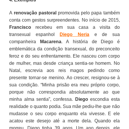
A
renovação pastoral
promovida pelo papa também
conta com gestos surpreendentes. No início de 2015,
Francisco
recebeu em sua casa a visita do
transexual espanhol
Diego Neria
e de sua
companheira
Macarena
. A história de Diego é
emblemática da condição transexual, do preconceito
feroz e do seu enfrentamento. Ele nasceu com corpo
de mulher, mas desde criança sentia-se homem. No
Natal, escrevia aos reis magos pedindo como
presente tornar-se menino. Ao crescer, resignou-se à
sua condição. “Minha prisão era meu próprio corpo,
porque não correspondia absolutamente ao que
minha alma sentia”, confessa.
Diego
escondia esta
realidade o quanto podia. Sua mãe pediu-lhe que não
mudasse o seu corpo enquanto ela vivesse. E ele
acatou este desejo até a morte dela. Quando ela
morreu, Diego tinha 39 anos. Um ano depois, ele