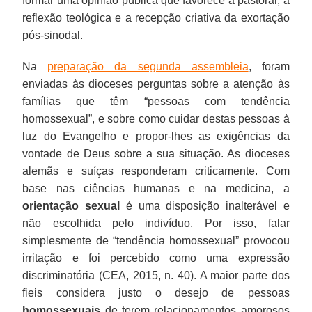
formar uma opinião pública que favorece a pastoral, a
reflexão teológica e a recepção criativa da exortação
pós-sinodal.
Na
preparação da segunda assembleia
, foram
enviadas às dioceses perguntas sobre a atenção às
famílias que têm “pessoas com tendência
homossexual”, e sobre como cuidar destas pessoas à
luz do Evangelho e propor-lhes as exigências da
vontade de Deus sobre a sua situação. As dioceses
alemãs e suíças responderam criticamente. Com
base nas ciências humanas e na medicina, a
orientação sexual
é uma disposição inalterável e
não escolhida pelo indivíduo. Por isso, falar
simplesmente de “tendência homossexual” provocou
irritação e foi percebido como uma expressão
discriminatória (CEA, 2015, n. 40). A maior parte dos
fieis considera justo o desejo de pessoas
homossexuais
de terem relacionamentos amorosos