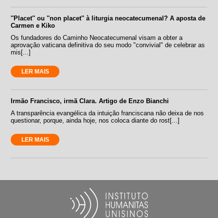
''Placet'' ou ''non placet'' à liturgia neocatecumenal? A aposta de
Carmen e Kiko
Os fundadores do Caminho Neocatecumenal visam a obter a
aprovação vaticana definitiva do seu modo "convivial" de celebrar as
mis[...]
LER MAIS
Irmão Francisco, irmã Clara. Artigo de Enzo Bianchi
A transparência evangélica da intuição franciscana não deixa de nos
questionar, porque, ainda hoje, nos coloca diante do rost[...]
LER MAIS