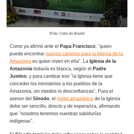
(Foto: Cebs do Brasil)
Como ya afirmó ante el
Papa Francisco
, "quien
puede encontrar
nuevos caminos para la Iglesia de la
Amazonia
es quien viven en ella". La
Iglesia de la
Amazonia
todavía es blanca, según el
Padre
Justino
, y para cambiar eso "la Iglesia tiene que
conceder los ministerios a los pueblos de la
Amazonia, sin miedos ni desconfianzas". Para el
asesor del
Sínodo
, el
rostro amazónico
de la Iglesia
debe ser sencillo, directo y de esperanza, afirmando
que "nosotros tenemos nuestras sabidurías
indígenas".