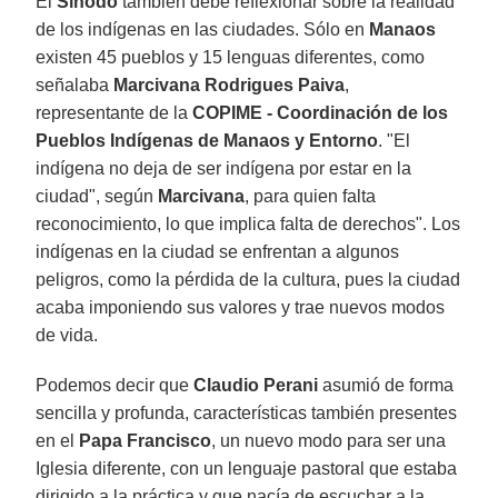
El
Sínodo
también debe reflexionar sobre la realidad
de los indígenas en las ciudades. Sólo en
Manaos
existen 45 pueblos y 15 lenguas diferentes, como
señalaba
Marcivana Rodrigues Paiva
,
representante de la
COPIME - Coordinación de los
Pueblos Indígenas de Manaos y Entorno
. "El
indígena no deja de ser indígena por estar en la
ciudad", según
Marcivana
, para quien falta
reconocimiento, lo que implica falta de derechos". Los
indígenas en la ciudad se enfrentan a algunos
peligros, como la pérdida de la cultura, pues la ciudad
acaba imponiendo sus valores y trae nuevos modos
de vida.
Podemos decir que
Claudio Perani
asumió de forma
sencilla y profunda, características también presentes
en el
Papa Francisco
, un nuevo modo para ser una
Iglesia diferente, con un lenguaje pastoral que estaba
dirigido a la práctica y que nacía de escuchar a la