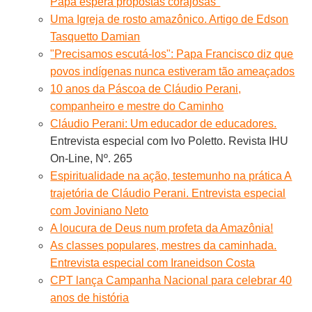
Papa espera propostas corajosas"
Uma Igreja de rosto amazônico. Artigo de Edson
Tasquetto Damian
"Precisamos escutá-los": Papa Francisco diz que
povos indígenas nunca estiveram tão ameaçados
10 anos da Páscoa de Cláudio Perani,
companheiro e mestre do Caminho
Cláudio Perani: Um educador de educadores.
Entrevista especial com Ivo Poletto. Revista IHU
On-Line, Nº. 265
Espiritualidade na ação, testemunho na prática A
trajetória de Cláudio Perani. Entrevista especial
com Joviniano Neto
A loucura de Deus num profeta da Amazônia!
As classes populares, mestres da caminhada.
Entrevista especial com Iraneidson Costa
CPT lança Campanha Nacional para celebrar 40
anos de história