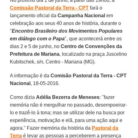
No próximo dia 1 de junho, a partir das 19h00, a
Comissão Pastoral da Terra - CPT
fará o
lançamento oficial da
Campanha Nacional
em
celebração aos seus 40 anos de história, durante o
"
Encontro Brasileiro dos Movimentos Populares
em diálogo com o Papa
", que acontecerá entre os
dias 2 e 5 de junho, no
Centro de Convenções da
Prefeitura de Mariana
, localizado na praça Juscelino
Kubitschek, s/n, Centro - Mariana (MG).
A informação é da
Comisão Pastoral da Terra - CPT
Nacional
, 18-05-2016.
Como dizia
Adélia Bezerra de Meneses
: "fazer
memória não é mergulhar no passado, desempoeirar-
lo e trazê-lo à tona; mas se utilizar dele na busca por
experiência, motivação e elã, para uma ação aqui e
agora." Fazer memória da história da
Pastoral da
Terra
é levar as pessoas a perceberem a presença