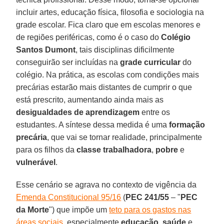
incluir artes, educação física, filosofia e sociologia na
grade escolar. Fica claro que em escolas menores e
de regiões periféricas, como é o caso do
Colégio
Santos Dumont
, tais disciplinas dificilmente
conseguirão ser incluídas na
grade curricular
do
colégio. Na prática, as escolas com condições mais
precárias estarão mais distantes de cumprir o que
está prescrito, aumentando ainda mais as
desigualdades de aprendizagem
entre os
estudantes. A síntese dessa medida é uma
formação
precária
, que vai se tornar realidade, principalmente
para os filhos da
classe trabalhadora
,
pobre
e
vulnerável
.
Esse cenário se agrava no contexto de vigência da
Emenda Constitucional 95/16
(
PEC 241/55
– "
PEC
da Morte
") que impõe um
teto para os gastos nas
áreas sociais
, especialmente
educação
,
saúde
e