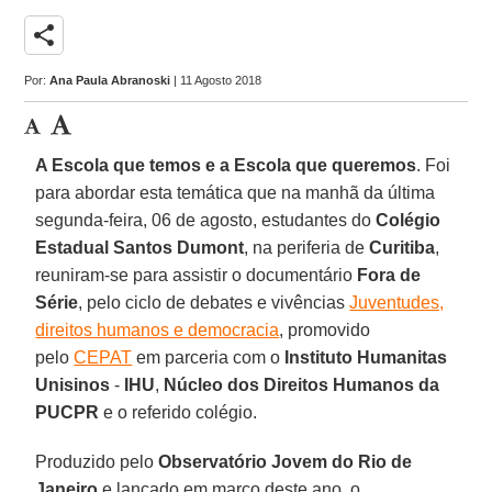
share
Por:
Ana Paula Abranoski
| 11 Agosto 2018
A Escola que temos e a Escola que queremos
. Foi
para abordar esta temática que na manhã da última
segunda-feira, 06 de agosto, estudantes do
Colégio
Estadual Santos Dumont
, na periferia de
Curitiba
,
reuniram-se para assistir o documentário
Fora de
Série
, pelo ciclo de debates e vivências
Juventudes,
direitos humanos e democracia
, promovido
pelo
CEPAT
em parceria com o
Instituto Humanitas
Unisinos
-
IHU
,
Núcleo dos Direitos Humanos da
PUCPR
e o referido colégio.
Produzido pelo
Observatório Jovem do Rio de
Janeiro
e lançado em março deste ano, o