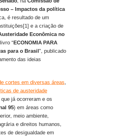
Senado
, na
Comissão de
sso – Impactos da política
ca, é resultado de um
stituições[1] e a criação de
 Austeridade Econômica no
ivro “
ECONOMIA PARA
as para o Brasil
”, publicado
hamento das ideias
 de cortes em diversas áreas
,
íticas de austeridade
 que já ocorreram e os
nal 95
) em áreas como
perior, meio ambiente,
agrária e direitos humanos,
tes de desigualdade em