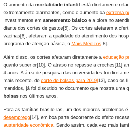
O aumento da
mortalidade infantil
está diretamente rela
extremamente alarmantes, como o aumento da
extrema p
investimentos em
saneamento básico
e a piora no atend
diante dos cortes de gastos[5]. Os cortes afetaram a ofert
vacinas[6], afetaram a qualidade do atendimento dos hospi
programa de atenção básica, o
Mais Médicos
[8].
Além disso, os cortes afetaram diretamente a
educação pú
quanto superior[10]. O atraso no repasse a creches[11] 
4 anos. A área de pesquisa das universidades foi diretamen
mais recente, de
corte de bolsas para 2019[
13], caso os l
mantidos, já foi discutido no documento que mostra uma
bolsas
nos últimos anos.
Para as famílias brasileiras, um dos maiores problemas é
desemprego
[14], em boa parte decorrente do efeito reces
austeridade econômica
. Sendo assim, cada vez mais fam