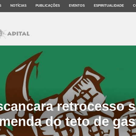
S
NOTÍCIAS
PUBLICAÇÕES
EVENTOS
ESPIRITUALIDADE
C
scancara retrocesso s
emenda do teto de gas