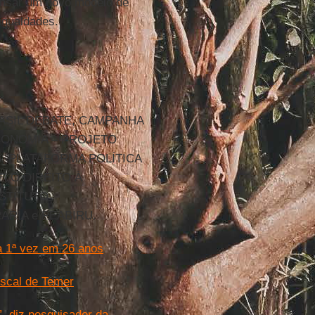
pensar um novo modelo de
igualdades.
, BRASIL DEBATE, CAMPANHA
ECONOMIA – PROJETO
S, PLATAFORMA POLÍTICA
ELO DIREITO À
STITUTO
ÁRIA e PEABIRU.
la 1ª vez em 26 anos
iscal de Temer
”, diz pesquisador da