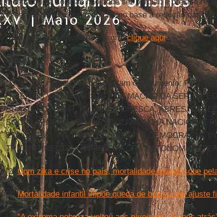
mostra que a solução não pode ser parcial: é preciso re
desenvolvimento que tenha como base a redução das des
Para ler o documento na íntegra,
clique aqui
.
Notas
[1] São 18 instituições que apoiam o documento: FES
DIREITOS VALEM MAIS, GT DE MACRO DA SEP, GT 
BRASIL POPULAR, Plataforma DHESCA, ABRES, CEBE
SOCIAL, POEMA, IJF, INESC, CAMPANHA NACIONAL P
EDUCAÇÃO, INSTITUTO CULTURA E DEMOCRACIA, IN
TRICONTINENTAL, ANFIP, EDITORA AUTONOMIA LITER
[2]
Com zika e crise no país, mortalidade infantil sobe pe
[3]
Mortalidade infantil impõe queda de braço com ajuste f
[4]
“A extrema pobreza voltou aos níveis de 12 anos atrás