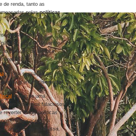
e de renda, tanto as
o ameaçadas pelas
políticas
nsumo das famílias,
gás[18], aluguel[19], entre
ado com uso de álcool e
lheres[20].
ua
[21] e a sensação de
io a essa grande
crise social
.
fiscal
, longe de uma
iada em discursos falaciosos
e reverter essas políticas
m como o seu acesso a
a tarefa. E, ao fazer isso,