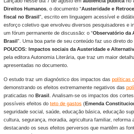
Lançado nesse dia 7 de agosto em
audiência pública
no
Direitos Humanos
, o documento “
Austeridade e Retroce
fiscal no Brasil
”, escrito em linguagem acessível e didáti
esforço coletivo que envolveu diversos pesquisadores e in
um fórum permanente de discussão: o “
Observatório da
Brasil
”. Uma boa parte de seu conteúdo faz uso direto do l
POUCOS: Impactos sociais da Austeridade e Alternativ
pela editora Autonomia Literária, que traz um maior detal
apresentadas no documento.
O estudo traz um diagnóstico dos impactos das
políticas
demonstrando os efeitos extremamente negativos das
pol
praticadas no
Brasil
. Analisam-se os impactos dos cortes
possíveis efeitos do
teto de gastos
(
Emenda Constitucio
seguridade social, saúde, educação básica, educação su
cultura, segurança, moradia, agricultura familiar, reforma 
destacando os seus efeitos perversos que mantêm as fon