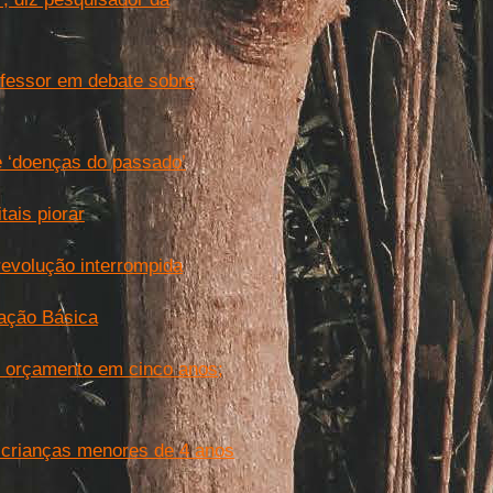
ofessor em debate sobre
e ‘doenças do passado’
ais piorar
evolução interrompida
cação Básica
o orçamento em cinco anos;
 crianças menores de 4 anos