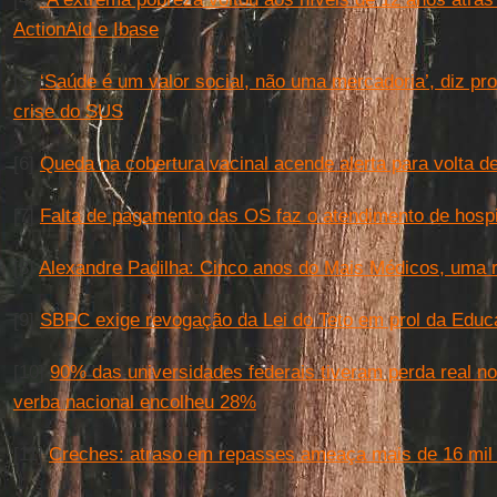
ActionAid e Ibase
[5]
‘Saúde é um valor social, não uma mercadoria’, diz pr
crise do SUS
[6]
Queda na cobertura vacinal acende alerta para volta d
[7]
Falta de pagamento das OS faz o atendimento de hospit
[8]
Alexandre Padilha: Cinco anos do Mais Médicos, uma r
[9]
SBPC exige revogação da Lei do Teto em prol da Edu
[10]
90% das universidades federais tiveram perda real n
verba nacional encolheu 28%
[11]
Creches: atraso em repasses ameaça mais de 16 mil