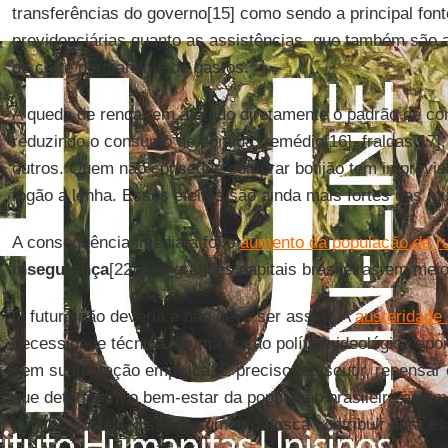
transferências do governo[15] como sendo a principal font
previdenciárias quanto as assistências, que também sã
de corte permanente de gastos.
A queda de renda tem afetado diretamente o padrão de co
reduzindo o consumo de comida, remédio[16], fraldas[17], 
outros. Quem não consegue comprar botijão tem improvis
fogão a lenha. Esses efeitos são ainda mais fortes nas mu
A consequência imediata foi o
aumento da população de r
insegurança
[22] nas grandes capitais brasileiras em me
O futuro não deveria e não deve ser assim. A
austeridade 
necessidade técnica, é uma opção política-ideológica apo
sem sustentação empírica. É preciso rediscutir, repensar 
que deterioram o bem-estar da população brasileira assi
direitos sociais. Esse documento busca contribuir para ess