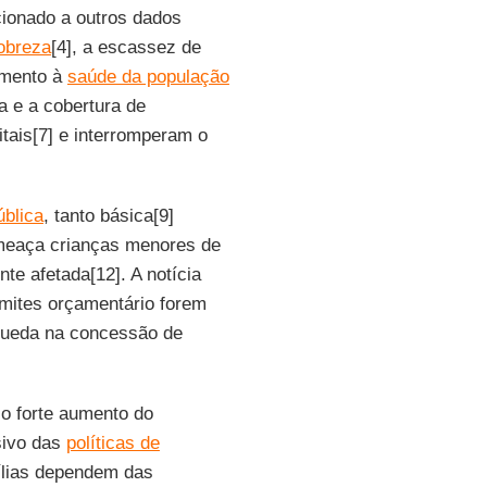
cionado a outros dados
obreza
[4], a escassez de
imento à
saúde da população
a e a cobertura de
tais[7] e interromperam o
blica
, tanto básica[9]
ameaça crianças menores de
te afetada[12]. A notícia
imites orçamentário forem
 queda na concessão de
 o forte aumento do
sivo das
políticas de
ílias dependem das