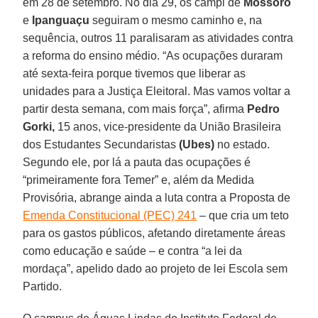
em 28 de setembro. No dia 29, os campi de
Mossoró
e
Ipanguaçu
seguiram o mesmo caminho e, na
sequência, outros 11 paralisaram as atividades contra
a reforma do ensino médio. “As ocupações duraram
até sexta-feira porque tivemos que liberar as
unidades para a Justiça Eleitoral. Mas vamos voltar a
partir desta semana, com mais força”, afirma
Pedro
Gorki,
15 anos, vice-presidente da União Brasileira
dos Estudantes Secundaristas
(Ubes)
no estado.
Segundo ele, por lá a pauta das ocupações é
“primeiramente fora Temer” e, além da Medida
Provisória, abrange ainda a luta contra a Proposta de
Emenda Constitucional (PEC) 241
– que cria um teto
para os gastos públicos, afetando diretamente áreas
como educação e saúde – e contra “a lei da
mordaça”, apelido dado ao projeto de lei Escola sem
Partido.