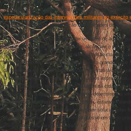
direitos nos territórios populares e ampliado a letalidade 
centrado de que o mal está na favela e precisa ser combat
espetacularização das intervenções militares do exército e
territórios quando da implantação das Unidades de Polícia
O roteiro da intervenção é digno de um filme de ação e g
nesse caso os policiais ou soldados, alcançam o ponto m
fincam a bandeira do país, uma demonstração clara de co
território
bárbaro. Outra contradição muito grande é que
da
violência no Brasil
vamos encontrar estatísticas assu
O
Rio de Janeiro
, embora apresente dados expressivos,
maiores taxas. De modo que a visibilidade da cidade do R
também coloca em questão o sentido de determinadas in
intervenção das forças militares
. Enfim, estamos falan
complexo de questões que não podem ser solucionadas 
planejamento muito delicado e um processo em longo pra
efeitos positivos para a sociedade.