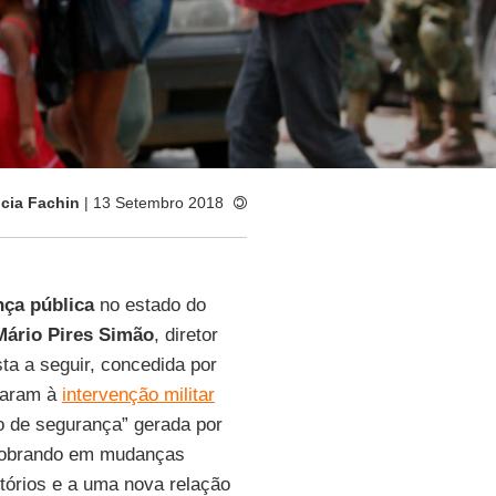
icia Fachin
| 13 Setembro 2018
ça pública
no estado do
Mário Pires Simão
, diretor
ta a seguir, concedida por
varam à
intervenção militar
o de segurança” gerada por
sdobrando em mudanças
itórios e a uma nova relação