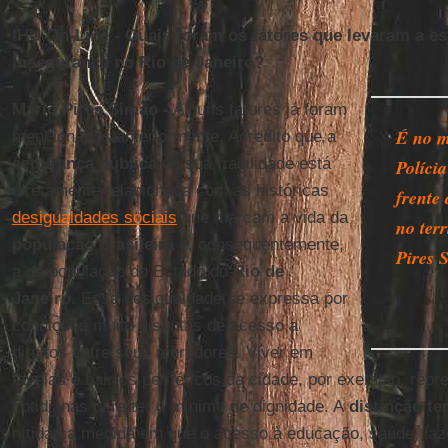
IHU On-Line - Quais foram os fatores que levaram a es
insegurança no Rio de Janeiro?
Mário Pires Simão -
Alguns fatores já foram
É no m
mencionados anteriormente. Acredito que a
segurança pública
ou sua fragilidade está
Políci
diretamente relacionada com as históricas
frente
desigualdades sociais
que marcam a vida da
no terr
população brasileira
e, consequentemente,
Pires 
a da população do Estado do
Rio de
Janeiro
. Essa desigualdade se expressa por
condições muito distintas de acesso a
direitos entre seus moradores. Viver em
favelas e bairros periféricos da cidade, por exemplo, repr
cotidianas para ter o mínimo de dignidade. A
distinção ter
nítida na medida em que o acesso à educação, saúde, lazer