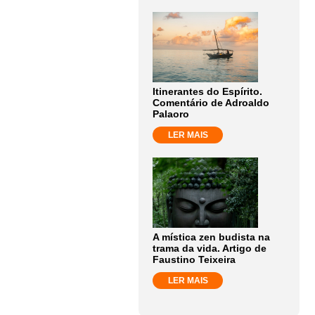
Itinerantes do Espírito.
Comentário de Adroaldo
Palaoro
LER MAIS
A mística zen budista na
trama da vida. Artigo de
Faustino Teixeira
LER MAIS