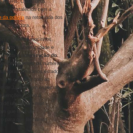
de jovens. O discurso
ido é fortalecido com a
 da polícia
na retomada dos
 Pacificadora.
uerra, onde os mocinhos,
ais alto da comunidade e
nquista e
colonização do
 se observarmos os números
stadoras em vários estados.
 não é o estado com as
io de Janeiro, em especial,
tervenções, como a
do de um quadro muito
sem que haja um
zo para que tenhamos