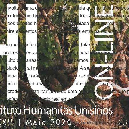
autoridades do Estado sem legitimidade para construir u
envolta a uma
crise política
profunda quanto a sua repre
jurídico
com brechas e com uma atuação duvidosa no que 
e dos direitos humanos e uma escalada absurda do discur
enfrentamentos dos mais diferentes entre os cidadãos.
Do meu ponto de vista não se pode falar em exageros, m
processo. As ações que levaram a uma
intervenção milit
muito obscuras, uma vez que sabemos que os militares n
solucionar a
insegurança pública
. A sensação de seguran
apenas temporária e paliativa, não desdobrando em muda
concerne à retomada do controle dos territórios e a uma 
moradores. Esta narrativa de uma missão salvadora que p
confere com o mundo real em que as instituições públicas
interesses escusos, e o
tráfico de drogas
nas favelas nã
comércio, mas uma rede de relações que espraia a questã
outro lado, a empreitada da
guerra às drogas
tem gerado 