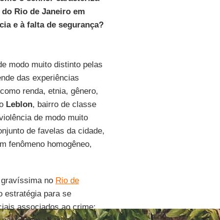
o do Rio de Janeiro em
cia e à falta de segurança?
e modo muito distinto pelas
ende das experiências
 como renda, etnia, gênero,
no
Leblon
, bairro de classe
 violência de modo muito
onjunto de favelas da cidade,
e um fenômeno homogêneo,
é gravíssima no
Rio de
o estratégia para se
ciais associados ao crime;