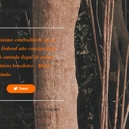
sa situação de
ínimo contraditório que a
a Federal não consiga fazer
 à entrada ilegal de armas
itório brasileiro - Mário
Simão
Tweet
esenta enfrentar dificuldades
ritorial de direitos
fica
, cultura, entre muitos