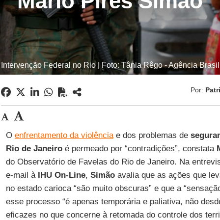
Mário Pires Simão
Intervenção Federal no Rio | Foto: Tânia Rêgo - Agência Brasil
Por:
Patr
O
enfrentamento da violência
e dos problemas de
seguran
Rio de Janeiro
é permeado por “contradições”, constata
do Observatório de Favelas do Rio de Janeiro. Na entrevis
e-mail à
IHU On-Line
,
Simão
avalia que as ações que le
no estado carioca “são muito obscuras” e que a “sensaçã
esse processo “é apenas temporária e paliativa, não de
eficazes no que concerne à retomada do controle dos terr