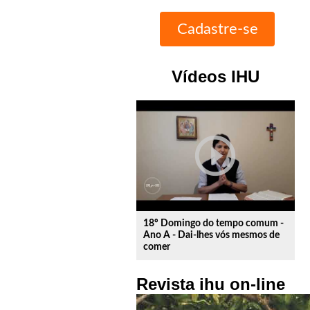
Vídeos IHU
play_circle_outline
18º Domingo do tempo comum -
Ano A - Dai-lhes vós mesmos de
comer
Revista ihu on-line