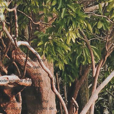
m pacto com a sociedade,
sentatividade, um
sistema
tange à garantia da justiça
so do ódio que estimula
as em contradições desse
ar
indiscutivelmente são
ão têm condições de
ça que isso pode trazer é
nças eficazes no que
nova relação com seus
ode extirpar o mal não
 estão capturadas por
o constitui apenas um
o do varejo da droga. Por
cada vez mais violações de