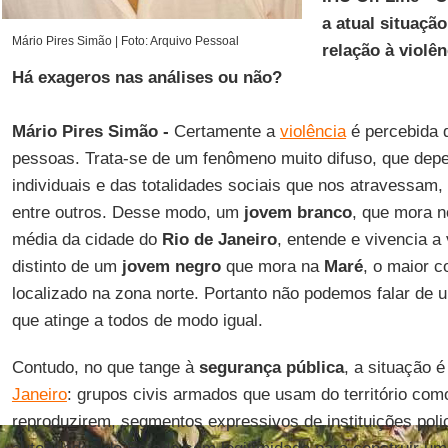
a atual situaçã
Mário Pires Simão | Foto: Arquivo Pessoal
relação à violên
Há exageros nas análises ou não?
Mário Pires Simão -
Certamente a
violência
é percebida d
pessoas. Trata-se de um fenômeno muito difuso, que dep
individuais e das totalidades sociais que nos atravessam,
entre outros. Desse modo, um
jovem branco
, que mora 
média da cidade do
Rio de Janeiro
, entende e vivencia a
distinto de um
jovem negro
que mora na
Maré
, o maior c
localizado na zona norte. Portanto não podemos falar d
que atinge a todos de modo igual.
Contudo, no que tange à
segurança pública
, a situação 
Janeiro
: grupos civis armados que usam do território com
reproduzirem, segmentos expressivos de instituições poli