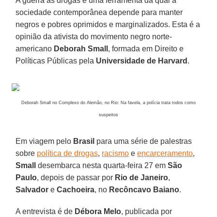
A guerra às drogas é uma ferramenta da qual a
sociedade contemporânea depende para manter
negros e pobres oprimidos e marginalizados. Esta é a
opinião da ativista do movimento negro norte-
americano
Deborah Small
, formada em Direito e
Políticas Públicas pela
Universidade de Harvard
.
Deborah Small no Complexo do Alemão, no Rio: Na favela, a polícia trata todos como
suspeitos
Em viagem pelo
Brasil
para uma série de palestras
sobre
política de drogas
,
racismo
e
encarceramento
,
Small
desembarca nesta quarta-feira 27 em
São
Paulo
, depois de passar por
Rio de Janeiro
,
Salvador
e
Cachoeira
, no
Recôncavo Baiano
.
A entrevista é de
Débora Melo
, publicada por