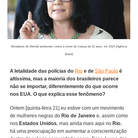
Moradores do Alemão protestam contra a morte de criança de 10 anos, em 2015 (Agência
Brasil)
A letalidade das polícias do
Rio
e de
São Paulo
é
altíssima, mas a maioria dos brasileiros parece
não se importar, diferentemente do que ocorre
nos EUA. O que explica esse fenômeno?
Ontem [quinta-feira 21] eu estive com um movimento
de mulheres negras do
Rio de Janeiro
e, assim como
nos
Estados Unidos
, mas ainda mais aqui no
Rio
,
há uma preocupação em aumentar a conscientização