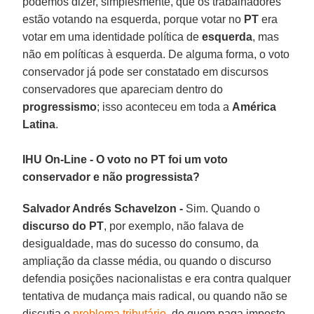
podemos dizer, simplesmente, que os trabalhadores
estão votando na esquerda, porque votar no
PT
era
votar em uma identidade política de
esquerda
, mas
não em políticas à esquerda. De alguma forma, o voto
conservador já pode ser constatado em discursos
conservadores que apareciam dentro do
progressismo
; isso aconteceu em toda a
América
Latina
.
IHU On-Line - O voto no PT foi um voto
conservador e não progressista?
Salvador Andrés Schavelzon -
Sim. Quando o
discurso do PT
, por exemplo, não falava de
desigualdade, mas do sucesso do consumo, da
ampliação da classe média, ou quando o discurso
defendia posições nacionalistas e era contra qualquer
tentativa de mudança mais radical, ou quando não se
discutia o
problema tributário
, de quem paga imposto