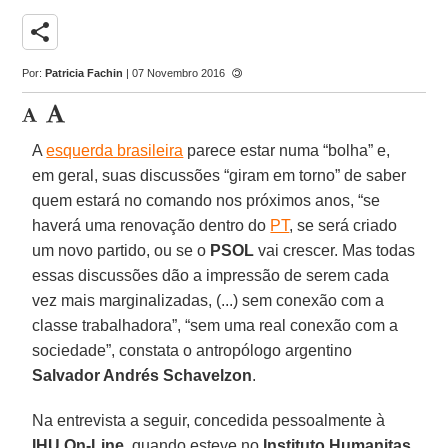
share
Por:
Patricia Fachin
| 07 Novembro 2016
A
esquerda brasileira
parece estar numa “bolha” e,
em geral, suas discussões “giram em torno” de saber
quem estará no comando nos próximos anos, “se
haverá uma renovação dentro do
PT
, se será criado
um novo partido, ou se o
PSOL
vai crescer. Mas todas
essas discussões dão a impressão de serem cada
vez mais marginalizadas, (...) sem conexão com a
classe trabalhadora”, “sem uma real conexão com a
sociedade”, constata o antropólogo argentino
Salvador Andrés Schavelzon
.
Na entrevista a seguir, concedida pessoalmente à
IHU On-Line
, quando esteve no
Instituto Humanitas