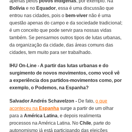
apenas pelos
povos indígenas
, por exemplo. Na
Bolívia
e no
Equador
, essa é uma discussão que
entrou nas cidades, pois o
bem-viver
não é uma
questão apenas do campo e da sociedade tradicional;
é um conceito que pode servir para nossas vidas
também. Se pensarmos outros tipos de lutas urbanas,
da organização da cidade, das áreas comuns das
cidades, tem muito para ser trabalhado.
IHU On-Line - A partir das lutas urbanas e do
surgimento de novos movimentos, como você vê
a experiência dos partidos-movimentos como, por
exemplo, o Podemos, na Espanha?
Salvador Andrés Schavelzon -
De fato,
o que
aconteceu na
Espanha
surge a partir de um olhar
para a
América Latina
, e depois realimenta
processos na América Latina. No
Chile
, parte do
autonomismo já está participando das eleições