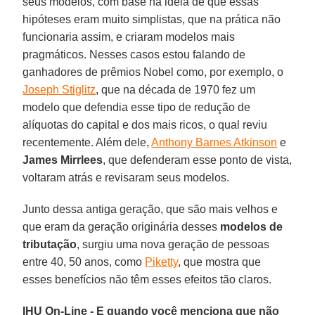
seus modelos, com base na ideia de que essas
hipóteses eram muito simplistas, que na prática não
funcionaria assim, e criaram modelos mais
pragmáticos. Nesses casos estou falando de
ganhadores de prêmios Nobel como, por exemplo, o
Joseph Stiglitz
, que na década de 1970 fez um
modelo que defendia esse tipo de redução de
alíquotas do capital e dos mais ricos, o qual reviu
recentemente. Além dele,
Anthony Barnes Atkinson
e
James Mirrlees
, que defenderam esse ponto de vista,
voltaram atrás e revisaram seus modelos.
Junto dessa antiga geração, que são mais velhos e
que eram da geração originária desses
modelos de
tributação
, surgiu uma nova geração de pessoas
entre 40, 50 anos, como
Piketty
, que mostra que
esses benefícios não têm esses efeitos tão claros.
IHU On-Line - E quando você menciona que não