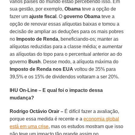
vários países do mundo estão percebendo isso. Em
sua gestão, por exemplo,
Obama
teve a opção de
fazer um
ajuste fiscal
. O
governo Obama
teve a
opção de renovar essas alíquotas baixas e tomou a
decisão de ampliar as deduções para os mais pobres
no
Imposto de Renda
, beneficiando-os; manter as
alíquotas reduzidas para a classe média; e aumentar
as alíquotas do topo para o percentual anterior ao do
governo
Bush
. Desse modo, a alíquota máxima do
Imposto de Renda nos EUA
voltou de 35% para
39,5% e os 15% de dividendos voltaram a ser 20%.
IHU On-Line – E qual foi o impacto dessa
mudança?
Rodrigo Octávio Orair –
É difícil fazer a avaliação,
porque essa medida é recente e a
economia global
está em uma crise
, mas os estudos mostram que isso
não teve um impacto tão grande assim no