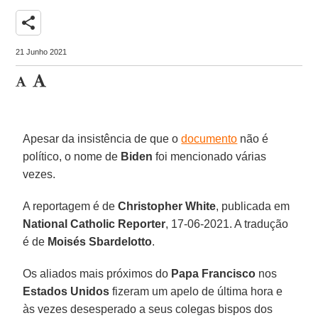
share
21 Junho 2021
Apesar da insistência de que o
documento
não é
político, o nome de
Biden
foi mencionado várias
vezes.
A reportagem é de
Christopher White
, publicada em
National Catholic Reporter
, 17-06-2021. A tradução
é de
Moisés Sbardelotto
.
Os aliados mais próximos do
Papa Francisco
nos
Estados Unidos
fizeram um apelo de última hora e
às vezes desesperado a seus colegas bispos dos