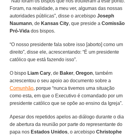
“Não foram os bispos que nos trouxeram a este ponto.
Foram, na realidade, a meu ver, algumas das nossas
autoridades públicas”, disse o arcebispo
Joseph
Naumann
, de
Kansas City
, que preside a
Comissão
Pró-Vida
dos bispos.
“O nosso presidente fala sobre isso [aborto] como um
direito”, disse ele, acrescentando: “É um presidente
católico que está fazendo isso”.
O bispo
Liam Cary
, de
Baker
,
Oregon
, também
acrescentou o seu apoio ao documento sobre a
Comunhão
, porque “nunca tivemos uma situação
como esta, em que o Executivo é comandado por um
presidente católico que se opõe ao ensino da Igreja”.
Apesar dos repetidos apelos ao diálogo durante o dia
de abertura da reunião por parte do representante do
papa nos
Estados Unidos
, o arcebispo
Christophe