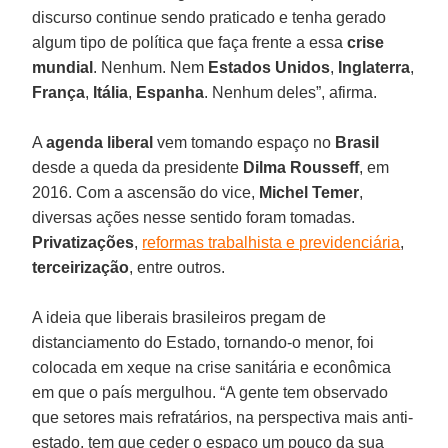
discurso continue sendo praticado e tenha gerado
algum tipo de política que faça frente a essa
crise
mundial
. Nenhum. Nem
Estados
Unidos
,
Inglaterra
,
França
,
Itália
,
Espanha
. Nenhum deles”, afirma.
A
agenda liberal
vem tomando espaço no
Brasil
desde a queda da presidente
Dilma
Rousseff
, em
2016. Com a ascensão do vice,
Michel
Temer
,
diversas ações nesse sentido foram tomadas.
Privatizações
,
reformas trabalhista e previdenciária
,
terceirização
, entre outros.
A ideia que liberais brasileiros pregam de
distanciamento do Estado, tornando-o menor, foi
colocada em xeque na crise sanitária e econômica
em que o país mergulhou. “A gente tem observado
que setores mais refratários, na perspectiva mais anti-
estado, tem que ceder o espaço um pouco da sua