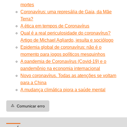
mortes
Coronavírus: uma represália de Gaia, da Mãe
Terra?
A ética em tempos de Coronavírus
Qual é a real periculosidade do coronavírus?
Artigo de Michael Agliardo, jesuíta e sociólogo
Epidemia global de coronavírus: não é o
momento para jogos políticos mesquinhos
A pandemia de Coronavírus (Covid-19) e o
pandemônio na economia internacional
Novo coronavírus. Todas as atenções se voltam
para a China
A mudança climática piora a saúde mental
⚠️
Comunicar erro