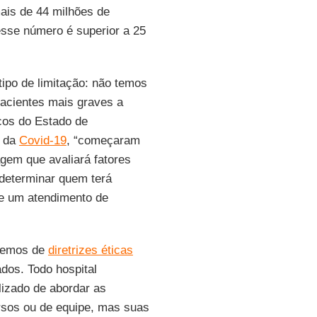
mais de 44 milhões de
sse número é superior a 25
tipo de limitação: não temos
pacientes mais graves a
icos do Estado de
s da
Covid-19
, “começaram
agem que avaliará fatores
 determinar quem terá
e um atendimento de
aremos de
diretrizes éticas
dos. Todo hospital
izado de abordar as
rsos ou de equipe, mas suas