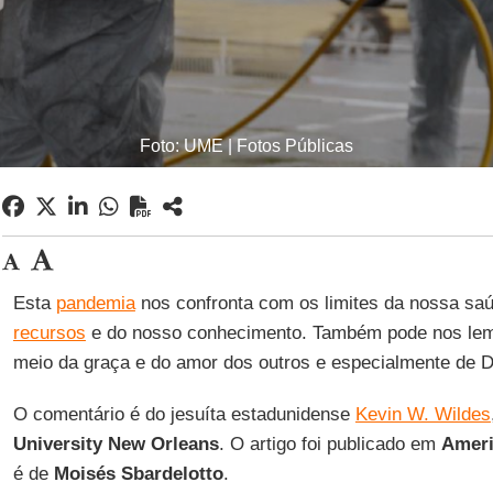
Foto: UME | Fotos Públicas
Esta
pandemia
nos confronta com os limites da nossa saú
recursos
e do nosso conhecimento. Também pode nos lemb
meio da graça e do amor dos outros e especialmente de 
O comentário é do jesuíta estadunidense
Kevin W. Wildes
University New Orleans
. O artigo foi publicado em
Amer
é de
Moisés Sbardelotto
.