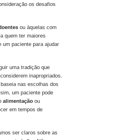
consideração os desafios
doentes
ou àquelas com
ra quem ter maiores
 um paciente para ajudar
uir uma tradição que
considerem inapropriados.
e baseia nas escolhas dos
ssim, um paciente pode
mo
alimentação
ou
recer em tempos de
amos ser claros sobre as