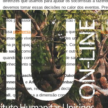
diretrizes que usamos para ajudar os socorristas a fazer
devemos tomar essas decisões no calor dos eventos. Pre
forma pública, sobre as nossas
diretrizes
, e essas diretr
pelos profissionais da saúde que estão nas linhas de frent
Essa
pandemia
também nos lembra que não vivemos
soz
humanos e vivemos em comunidades uns com os outros.
uma preocupação pelo bem comum. Com muita frequênci
de saúde
como se fossem qualquer outro produto de co
quando, ao contrário, os cuidados de saúde estão constr
conhecimento sustentado por investimentos e infraestrutur
Thomas Daschle
, ex-senador da
Dakota do Sul
,
William
Tennessee
, e
Andrew von Eschenbach
, ex-comissário 
Administration
, redigiram uma declaração, recentemente
Call
, que destaca a dimensão comunitária dos cuidados 
investimento nas infraestruturas de saúde pública dos
EU