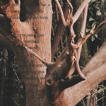
is por ano para preencher a
ca e o que precisaríamos
ejam atendidas por um forte
s ao paciente individual.
ntando essa realidade.
omunitária e os valores
o comportamento humano na
tos de limpeza e brigando
os exemplos heroicos de
m a equipe de casas de
ando de algumas das pessoas
dentro do coração humano.