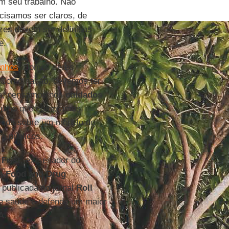
em seu trabalho. Não
cisamos ser claros, de
izes devem ser definidas
e.
inhos
. Somos seres
 Como nação, devemos ter
a, pensamos nos
cuidados
nsumo que compramos,
uídos sobre um modelo de
a públicos.
 Frist
, ex-senador do
da
Food and Drug
 publicada no jornal
Roll
de saúde e defende um maior
A
.