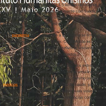
“Estima-se que precisamos de 4,5 bilhões de dólares a ma
lacuna entre o que gastamos atualmente com saúde públi
para garantir que todas as comunidades em todo o país s
sistema de saúde pública”, escrevem.
Esta
pandemia
nos lembra que a saúde não se limita apena
Ela tem a ver com a comunidade. Os
EUA
não estão enfre
Nosso sistema de saúde deveria refletir a solidariedade c
éticos cristãos profundamente arraigados.
Nesta
pandemia
, temos visto exemplos dos extremos d
sociedade. Houve histórias de pessoas acumulando produ
por
alimentos
nos supermercados. Ao mesmo tempo, vim
médicos
, enfermeiros e profissionais da saúde, junto co
repouso e de vida assistida, arriscando suas vidas cuid
mais vulneráveis. Ambos revelam tendências contrárias 