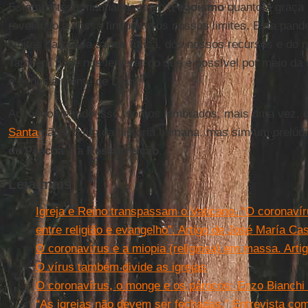
Estamos testemunhando tanto o
egoísmo
quanto a graça 
revelando a nossa finitude e os nossos limites. Esta pan
limites da nossa saúde física, dos nossos recursos e do
Também pode nos lembrar do que é possível por meio da 
e especialmente de Deus.
Ao longo de tudo isso, somos lembrados, mais uma vez, 
Santa
não é o fim da história humana, mas sim um prelúdi
de Páscoa
e a
Ressurreição
.
Leia mais
Igreja e Reino transpassam o Vaticano. “O coronavír
entre religião e evangelho”. Artigo de José María Cast
O coronavírus e a miopia (religiosa) em massa. Arti
O vírus também divide as igrejas
O coronavírus, o monge e os párocos: Enzo Bianchi a
“As igrejas não devem ser fechadas.” Entrevista co