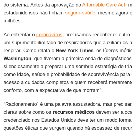
do sistema. Antes da aprovação do
Affordable Care Act
, 
estadunidenses não tinham
seguro-saúde
; mesmo agora e
milhões.
Ao enfrentar o
coronavírus
, precisamos reconhecer outro 
um suprimento ilimitado de respiradores que auxiliam os 
respirar. Como relata o
New York Times
, os líderes méd
Washington
, que tiveram a primeira onda de diagnóstico
silenciosamente a preparar uma sombria estratégia de tri
como idade, saúde e probabilidade de sobrevivência para
acesso a cuidados completos e quem receberá merament
conforto, com a expectativa de que morram”.
“Racionamento” é uma palavra assustadora, mas precis
claras sobre como os
recursos médicos
devem ser aloca
credenciado nos Estados Unidos deve ter um modo formal
questões éticas que surgem quando há escassez de recu