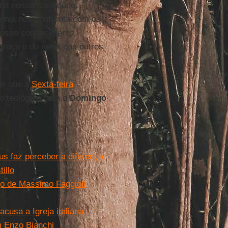
na nossa sociedade,
demia nos confronta com os
 nosso conhecimento.
graça e do amor dos outros
de que a
Sexta-feira
o teológico para o
Domingo
us faz perceber a diferença
illo
go de Massimo Faggioli
cusa a Igreja italiana
m Enzo Bianchi