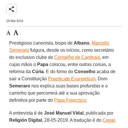
share
29 Mai 2019
Prestigioso canonista, bispo de
Albano
,
Marcello
Semeraro
fulgura, desde os inícios, como secretário
do exclusivo clube do
Conselho de Cardeais
, em
cujas mãos o
Papa
colocou, entre outras coisas, a
reforma da
Cúria
. E do forno do
Conselho
acaba de
sair a Constituição
Praedicate Evangelium
. Dom
Semeraro
nos explica suas bases profundas e o
caminho que percorrerá até a sua aprovação
definitiva por parte do
Papa Francisco
.
A entrevista é de
José Manuel Vidal
, publicada por
Religión Digital
, 28-05-2019. A tradução é do
Cepat
.