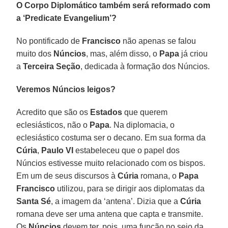
O Corpo Diplomático também será reformado com
a ‘Predicate Evangelium’?
No pontificado de
Francisco
não apenas se falou
muito dos
Núncios
, mas, além disso, o
Papa
já criou
a
Terceira Seção
, dedicada à formação dos Núncios.
Veremos Núncios leigos?
Acredito que são os
Estados
que querem
eclesiásticos, não o
Papa
. Na diplomacia, o
eclesiástico costuma ser o decano. Em sua forma da
Cúria
,
Paulo VI
estabeleceu que o papel dos
Núncios estivesse muito relacionado com os bispos.
Em um de seus discursos à
Cúria
romana, o
Papa
Francisco
utilizou, para se dirigir aos diplomatas da
Santa Sé
, a imagem da ‘antena’. Dizia que a
Cúria
romana deve ser uma antena que capta e transmite.
Os
Núncios
devem ter, pois, uma função no seio da