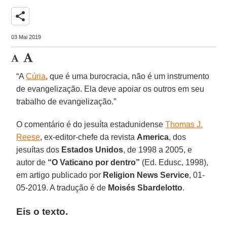
share
03 Mai 2019
“A
Cúria
, que é uma burocracia, não é um instrumento
de evangelização. Ela deve apoiar os outros em seu
trabalho de evangelização.”
O comentário é do jesuíta estadunidense
Thomas J.
Reese
, ex-editor-chefe da revista
America
, dos
jesuítas dos
Estados Unidos
, de 1998 a 2005, e
autor de
“O Vaticano por dentro”
(Ed. Edusc, 1998),
em artigo publicado por
Religion News Service
, 01-
05-2019. A tradução é de
Moisés Sbardelotto
.
Eis o texto.