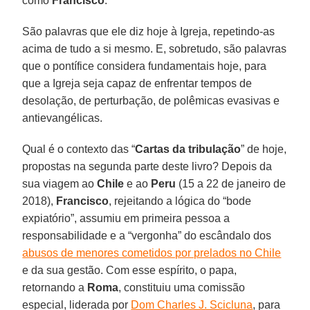
como
Francisco
.
São palavras que ele diz hoje à Igreja, repetindo-as
acima de tudo a si mesmo. E, sobretudo, são palavras
que o pontífice considera fundamentais hoje, para
que a Igreja seja capaz de enfrentar tempos de
desolação, de perturbação, de polêmicas evasivas e
antievangélicas.
Qual é o contexto das “
Cartas da tribulação
” de hoje,
propostas na segunda parte deste livro? Depois da
sua viagem ao
Chile
e ao
Peru
(15 a 22 de janeiro de
2018),
Francisco
, rejeitando a lógica do “bode
expiatório”, assumiu em primeira pessoa a
responsabilidade e a “vergonha” do escândalo dos
abusos de menores cometidos por prelados no Chile
e da sua gestão. Com esse espírito, o papa,
retornando a
Roma
, constituiu uma comissão
especial, liderada por
Dom Charles J. Scicluna
, para