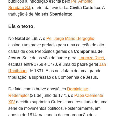
publicou a introdução escrita pelo
Pe. Antonio
Spadaro SJ
, diretor da revista
La Civiltà Cattolica
. A
tradução é de
Moisés Sbardelotto
.
Eis o texto.
No
Natal
de 1987, o
Pe. Jorge Mario Bergoglio
assinou um breve prefácio para uma coleção de oito
cartas de dois Prepósitos gerais da
Companhia de
Jesus
. Sete delas são do padre geral
Lorenzo Ricci
,
escritas entre 1758 e 1773, e uma do padre geral
Jan
Roothaan
, de 1831. Elas nos falam de uma grande
tribulação: a supressão da Companhia de Jesus.
De fato, com o breve apostólico
Dominic ac
Redemptor
(21 de julho de 1773), o
Papa Clemente
XIV
decidira suprimir a Ordem como resultado de uma
série de movimentos políticos. Posteriormente, em
agosto de 1814, na capela da congregação dos