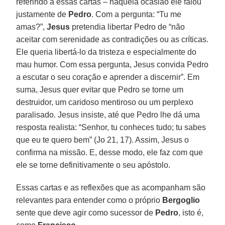
referindo a essas cartas – naquela ocasião ele falou
justamente de
Pedro
. Com a pergunta: “Tu me
amas?”,
Jesus
pretendia libertar Pedro de “não
aceitar com serenidade as contradições ou as críticas.
Ele queria libertá-lo da tristeza e especialmente do
mau humor. Com essa pergunta, Jesus convida Pedro
a escutar o seu coração e aprender a discernir”. Em
suma, Jesus quer evitar que Pedro se torne um
destruidor, um caridoso mentiroso ou um perplexo
paralisado. Jesus insiste, até que Pedro lhe dá uma
resposta realista: “Senhor, tu conheces tudo; tu sabes
que eu te quero bem” (Jo 21, 17). Assim, Jesus o
confirma na missão. E, desse modo, ele faz com que
ele se torne definitivamente o seu apóstolo.
Essas cartas e as reflexões que as acompanham são
relevantes para entender como o próprio
Bergoglio
sente que deve agir como sucessor de
Pedro
, isto é,