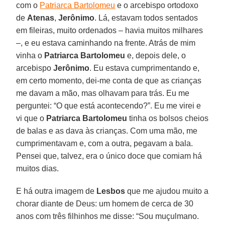
com o
Patriarca Bartolomeu
e o arcebispo ortodoxo
de
Atenas
,
Jerônimo
. Lá, estavam todos sentados
em fileiras, muito ordenados – havia muitos milhares
–, e eu estava caminhando na frente. Atrás de mim
vinha o
Patriarca Bartolomeu
e, depois dele, o
arcebispo
Jerônimo
. Eu estava cumprimentando e,
em certo momento, dei-me conta de que as crianças
me davam a mão, mas olhavam para trás. Eu me
perguntei: “O que está acontecendo?”. Eu me virei e
vi que o
Patriarca Bartolomeu
tinha os bolsos cheios
de balas e as dava às crianças. Com uma mão, me
cumprimentavam e, com a outra, pegavam a bala.
Pensei que, talvez, era o único doce que comiam há
muitos dias.
E há outra imagem de
Lesbos
que me ajudou muito a
chorar diante de Deus: um homem de cerca de 30
anos com três filhinhos me disse: “Sou muçulmano.