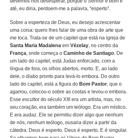
devemos nos desesperar, porque o Senhor é bom e
até, eu diria, perdoem-me a palavra, “esperto”.
Sobre a esperteza de Deus, eu desejo acrescentar
uma coisa: quero lhes falar de uma obra de arte que
me toca. Trata-se de um capitel que está na igreja de
Santa Maria Madalena
em
Vézelay
, no centro da
França
, onde começa o
Caminho de Santiago
. De
um lado do capitel, está Judas enforcado, com a
língua de fora, os olhos abertos, morto. E, ao lado
dele, o diabo pronto para levá-lo embora. Do outro
lado do capitel, está a figura do
Bom Pastor
, que o
agarrou, colocou-o sobre as costas e levou-o embora.
Esse escultor do século XIII era um artista, mas, no
seu coração, era também um teólogo. Era um místico.
E era audaz. Ele se permitiu dizer algo que nenhum
de nós, nenhum teólogo, ousaria dizer a partir da
cátedra: Deus é esperto. Deus é esperto. E é singular.
Se olharmos bem para os lábios do Bom Pastor,