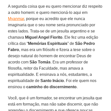
A segunda coisa que eu quero mencionar diz respeito
a outro homem: e quero mencioná-lo aqui em
Myanmar
, porque eu acredito que ele nunca
imaginaria que o seu nome seria pronunciado por
estes lados. Trata-se de um jesuíta argentino e se
chamava
Miguel Angel Fiorito
. Ele fez uma edição
crítica das “
Memórias Espirituais
” de
São Pedro
Fabro
, mas era um filósofo e fizera a tese sobre o
desejo natural do homem de encontrar Deus de
acordo com
São Tomás
. Era um professor de
filosofia, reitor da Faculdade, mas amava a
espiritualidade. E ensinava a nós, estudantes, a
espiritualidade de
Santo Inácio
. Foi ele quem nos
ensinou o
caminho do discernimento
.
Você, que é um formador, se encontrar um jesuíta que
está em formação, mas não sabe discernir, que não
aprendeu o discernimento e que oferece poucas