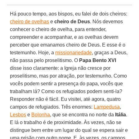
Há pouco tempo, aos bispos, eu falei de dois cheiros:
cheiro de ovelhas
e
cheiro de Deus
. Nós devemos
conhecer o cheiro de ovelha, para entender,
compreender e acompanhar, e as ovelhas devem
perceber que emanamos cheiro de Deus. E esse é o
testemunho. Hoje, a
missionariedade
, graças a Deus,
não passa pelo proselitismo. O
Papa Bento XVI
disse isso claramente: a Igreja não cresce por
proselitismo, mas por atração, por testemunho. Como
vocês podem sentir a presença do papa, vocês que
trabalham lá? Como os refugiados podem senti-la?
Responder não é fácil. Eu visitei, até agora, quatro
campos de refugiados. Três enormes:
Lampedusa
,
Lesbos
e
Bolonha
, que se encontra no norte da
Itália
.
E lá o trabalho é de proximidade. Às vezes, não se
distingue bem entre um lugar do qual se espera sair e
uma prisão com outro nome. E, às vezes, os campos