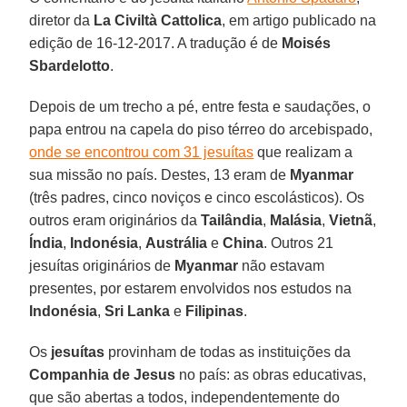
diretor da
La Civiltà Cattolica
, em artigo publicado na
edição de 16-12-2017. A tradução é de
Moisés
Sbardelotto
.
Depois de um trecho a pé, entre festa e saudações, o
papa entrou na capela do piso térreo do arcebispado,
onde se encontrou com 31 jesuítas
que realizam a
sua missão no país. Destes, 13 eram de
Myanmar
(três padres, cinco noviços e cinco escolásticos). Os
outros eram originários da
Tailândia
,
Malásia
,
Vietnã
,
Índia
,
Indonésia
,
Austrália
e
China
. Outros 21
jesuítas originários de
Myanmar
não estavam
presentes, por estarem envolvidos nos estudos na
Indonésia
,
Sri Lanka
e
Filipinas
.
Os
jesuítas
provinham de todas as instituições da
Companhia de Jesus
no país: as obras educativas,
que são abertas a todos, independentemente do