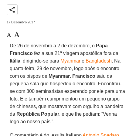
share
17 Dezembro 2017
De 26 de novembro a 2 de dezembro, o
Papa
Francisco
fez a sua 21ª viagem apostólica fora da
Itália
, dirigindo-se para
Myanmar
e
Bangladesh
. Na
quarta-feira, 29 de novembro, logo após o encontro
com os bispos de
Myanmar
,
Francisco
saiu da
pequena sala que hospedou o encontro. Encontrou-
se com 300 seminaristas esperando por ele para uma
foto. Ele também cumprimentou um pequeno grupo
de chineses, que mostravam com orgulho a bandeira
da
República Popular
, e que lhe pediam: “Venha
logo ao nosso país!”.
O comentário é do jesuíta italiano
Antonio Spadaro
,