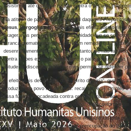
resistimos até o sangue na luta contra o pecado” (Hebreus
Na atitude de paternidade espiritual daqueles Prepósitos 
Jesus
,
Bergoglio
vê o remédio mais eficaz para o risco d
exagerar as perseguições. A paternidade que se compromet
arranca prematuramente o joio é um remédio que “protege
desenraizamento espiritual”. No entanto, ele não faz isso
contra golpes externos, mas como o pai que ajuda seus f
atitude de discernimento” que lhes permita se defender por
O efeito mais devastador do “espírito de fúria”, que ataca
produz-se no povo fiel de Deus: recai sobre os simples 
essa fúria desencadeada contra os filhos mais fracos e m
melhores, experimentam o abandono, o desconforto e um
Portanto, a atitude paterna consiste em fazer de tudo pa
escandalizem. Essa foi a principal preocupação do Senho