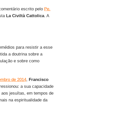
 comentário escrito pelo
Pe.
ista
La Civiltà Cattolica
. A
médios para resistir a esse
tida a doutrina sobre a
ibulação e sobre como
embro de 2014
,
Francisco
ressionou: a sua capacidade
r aos jesuítas, em tempos de
ais na espiritualidade da