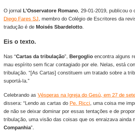
O jornal
L’Osservatore Romano
, 29-01-2019, publicou o
Diego Fares SJ
, membro do Colégio de Escritores da rev
tradução é de
Moisés Sbardelotto
.
Eis o texto.
Nas “
Cartas da tribulação
”,
Bergoglio
encontra alguns re
mau espírito sem ficar contagiado por ele. Nelas, está con
tribulação. “[As Cartas] constituem um tratado sobre a tr
suportá-la.”
Celebrando as
Vésperas na Igreja do Gesù, em 27 de set
dissera: “Lendo as cartas do
Pe. Ricci
, uma coisa me imp
de não se deixar dominar por essas tentações e de propo
tribulação, uma visão das coisas que os enraizava ainda m
Companhia
”.