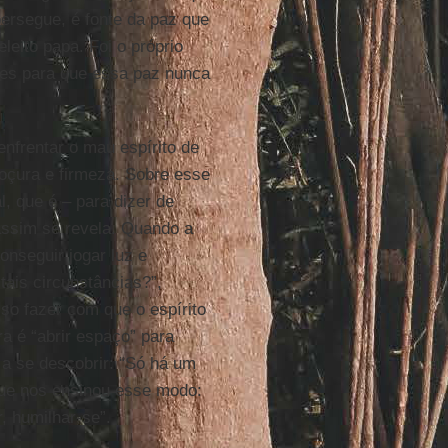
ersegue, é fonte da paz que
leito papa. Foi o próprio
ões para que essa paz nunca
enfrentar o mau espírito de
oçura e firmeza. Sobre esse
, que é – para dizer de
 assim se revela. Quando a
onseguir jogar luz e
tais circunstâncias?”,
iso fazer com que o espírito
a é “abrir espaço” para
 a se descobrir: “Só há um
que nos ensinou esse modo:
r, humilhar-se”.