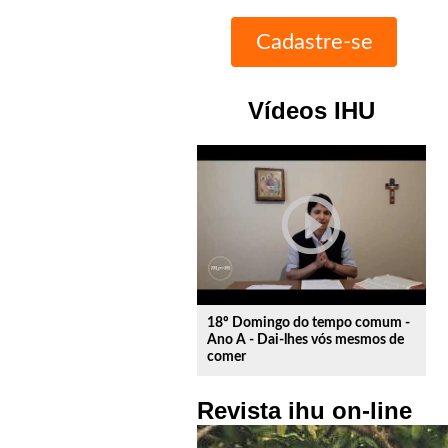
Vídeos IHU
play_circle_outline
18º Domingo do tempo comum -
Ano A - Dai-lhes vós mesmos de
comer
Revista ihu on-line