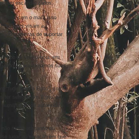
cassem escandalizados.
r o mal com o mal”: isso
disso, eles visam a
trando maneiras de suportar
ro tipo de resistência, em
tigando a fúria. Vejamos suas
m “fugir para o Egito”, como
 ter sempre um ‘Egito’ ao
humilhar e nos autoexilar
m não reagir atacando ou
esse lugar do coração em que