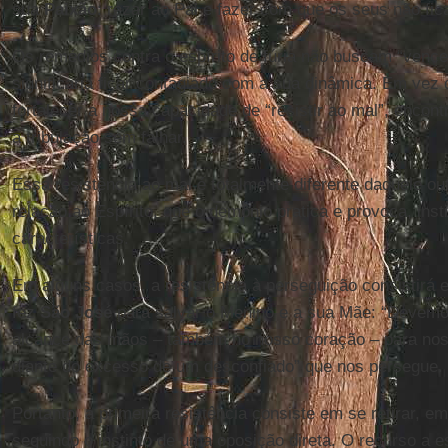
sua
Paixão
: rezar ao Pai e fazer com que os seus não fi
Os remédios contra o espírito de fúria não buscam “vence
significaria ficar contagiado com a sua dinâmica. Em vez 
fortalecer a nossa capacidade de “resistir ao mal”, encon
a tribulação sem falhar.
Essa resistência ao mal é totalmente diferente daquele out
relação ao Espírito, que o demônio pratica e provoca, ins
características.
Em alguns casos, a resistência à perseguição consistirá e
fez
São José
para salvar o Menino e a sua Mãe: “Devemos
alcance das mãos – também no nosso coração – para nos 
diante do excesso de um desconfiado” que nos persegue.
Portanto, a primeira resistência consiste em se retirar, e
seguindo o instinto de uma oposição direta. O recurso a 