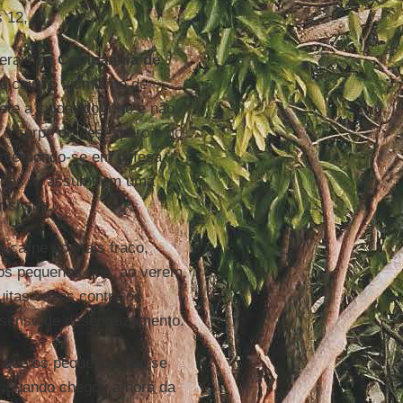
 12, 4).
gerais da
Companhia de
e cair no vitimismo de
e a cuidar do trigo e não
 o corpo do desespero e do
 interpondo-se em defesa
ilhos a “assumirem uma
 si sós.
 a carne do mais fraco,
e os pequenos que, ao verem
uitas vezes contra os
 senso de desenraizamento.
ra que os pequenos não se
r quando chegou a hora da