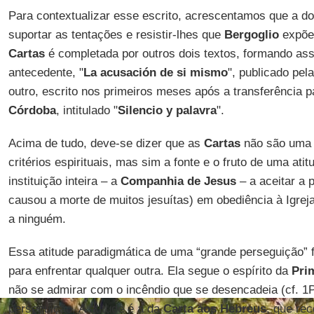
Para contextualizar esse escrito, acrescentamos que a d
suportar as tentações e resistir-lhes que
Bergoglio
expõe 
Cartas
é completada por outros dois textos, formando ass
antecedente, "
La acusación de si mismo
", publicado pel
outro, escrito nos primeiros meses após a transferência 
Córdoba
, intitulado "
Silencio y palavra
".
Acima de tudo, deve-se dizer que as
Cartas
não são uma 
critérios espirituais, mas sim a fonte e o fruto de uma ati
instituição inteira – a
Companhia de Jesus
– a aceitar a 
causou a morte de muitos jesuítas) em obediência à Igrej
a ninguém.
Essa atitude paradigmática de uma “grande perseguição” 
para enfrentar qualquer outra. Ela segue o espírito da
Pri
não se admirar com o incêndio que se desencadeia (cf. 1
perseguição. A atitude é a da
Carta aos Hebreus
, que re