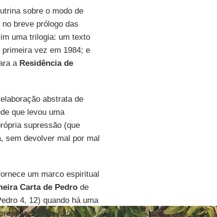
outrina sobre o modo de
no breve prólogo das
im uma trilogia: um texto
a primeira vez em 1984; e
para a
Residência de
elaboração abstrata de
tude que levou uma
própria supressão (que
a, sem devolver mal por mal
fornece um marco espiritual
meira Carta de Pedro
de
Pedro 4, 12) quando há uma
corda que “ainda não