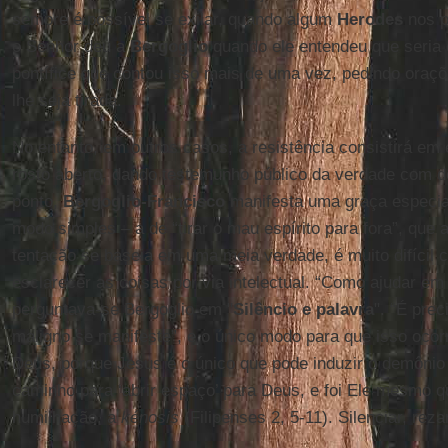
sempre é possível se exilar, quando algum
Herodes
nos p
o Senhor deu a
Bergoglio
quando ele entendeu que seria e
pontífice que contou isso mais de uma vez, pedindo oraç
lhe seja tirada.
No entanto, em outros casos, a resistência consistirá em 
rosto aberto, dando testemunho público da verdade com d
ponto,
Bergoglio-Francisco
manifesta uma graça especial
modo simples – a de “tirar o mau espírito para fora”, que
tentação se baseia em uma meia verdade, é muito difícil c
esclarecer as coisas por via intelectual. “Como ajudar em 
perguntava-se Bergoglio em "
Silêncio e palavra
". “É prec
maligno se manifeste”, e o único modo para que isso ocorr
Deus, porque Jesus é o único que pode induzir o demônio
caminho para ‘abrir espaço’ para Deus, e foi Ele mesmo 
humilhação, a
kénosis
(Filipenses 2, 5-11). Silenciar, reza