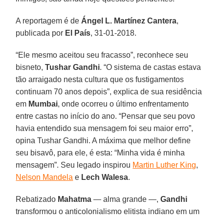
A reportagem é de
Ángel L. Martínez Cantera
,
publicada por
El País
, 31-01-2018.
“Ele mesmo aceitou seu fracasso”, reconhece seu
bisneto,
Tushar Gandhi
. “O sistema de castas estava
tão arraigado nesta cultura que os fustigamentos
continuam 70 anos depois”, explica de sua residência
em
Mumbai
, onde ocorreu o último enfrentamento
entre castas no início do ano. “Pensar que seu povo
havia entendido sua mensagem foi seu maior erro”,
opina Tushar Gandhi. A máxima que melhor define
seu bisavô, para ele, é esta: “Minha vida é minha
mensagem”. Seu legado inspirou
Martin Luther King
,
Nelson Mandela
e
Lech Walesa
.
Rebatizado
Mahatma
— alma grande —,
Gandhi
transformou o anticolonialismo elitista indiano em um