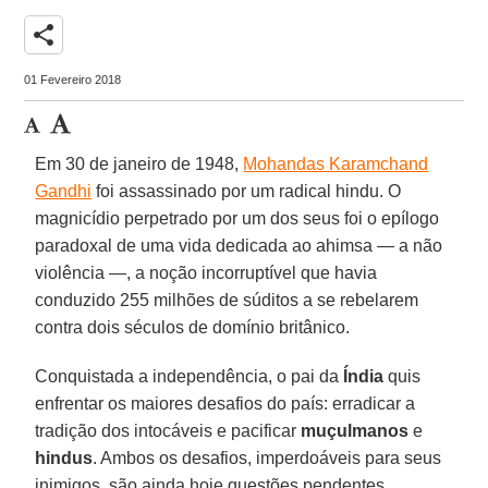
share
01 Fevereiro 2018
Em 30 de janeiro de 1948,
Mohandas Karamchand
Gandhi
foi assassinado por um radical hindu. O
magnicídio perpetrado por um dos seus foi o epílogo
paradoxal de uma vida dedicada ao ahimsa — a não
violência —, a noção incorruptível que havia
conduzido 255 milhões de súditos a se rebelarem
contra dois séculos de domínio britânico.
Conquistada a independência, o pai da
Índia
quis
enfrentar os maiores desafios do país: erradicar a
tradição dos intocáveis e pacificar
muçulmanos
e
hindus
. Ambos os desafios, imperdoáveis para seus
inimigos, são ainda hoje questões pendentes.