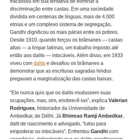
fracassou em sua tentativa de eliminar a
discriminação entre castas. Em uma sociedade
dividida em centenas de línguas, mais de 4.000
etnias e um complexo sistema de segregação,
Gandhi dignificou os mais párias entre os pobres.
Desde 1910, quando forçou os brâmanes — castas
altas — a limpar latrinas, um trabalho imposto até
então aos dalits — intocáveis. Além disso, em 1933
viveu com
dalits
e desafiou os brâmanes a
demonstrar que as escrituras sagradas hindus
pregavam a marginalização das castas baixas.
“Ele nunca quis que os dalits mudassem suas
ocupações, mas, sim, enobrecê-las”, explica
Valerian
Rodrigues
, historiador da Universidade de
Ambedkar, de Délhi. Já
Bhimrao Ramji Ambedkar
,
dalit de nascimento e advogado, “lutou para
empoderar os intocáveis”. Enfrentou
Gandhi
com