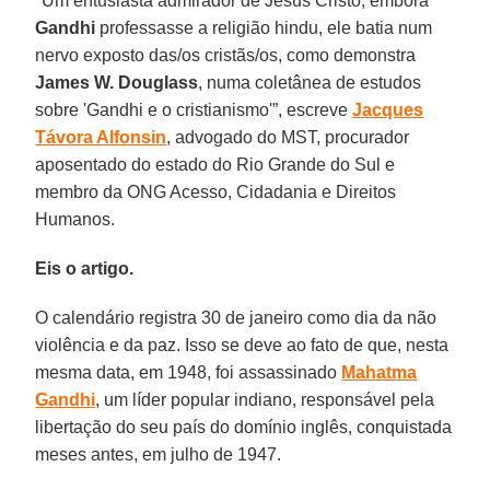
"Um entusiasta admirador de Jesus Cristo, embora
Gandhi
professasse a religião hindu, ele batia num
nervo exposto das/os cristãs/os, como demonstra
James W. Douglass
, numa coletânea de estudos
sobre 'Gandhi e o cristianismo'”, escreve
Jacques
Távora Alfonsin
, advogado do MST, procurador
aposentado do estado do Rio Grande do Sul e
membro da ONG Acesso, Cidadania e Direitos
Humanos.
Eis o artigo.
O calendário registra 30 de janeiro como dia da não
violência e da paz. Isso se deve ao fato de que, nesta
mesma data, em 1948, foi assassinado
Mahatma
Gandhi
, um líder popular indiano, responsável pela
libertação do seu país do domínio inglês, conquistada
meses antes, em julho de 1947.