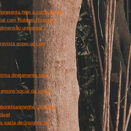
 representa hoje a consciência
ecial com Rubens Ricupero
 dimensão universal”.
trevista especial com
nfirma diretamente seus
 ensino social da Igreja”,
 Agbonkhianmeghe Orobator
tável
s vazia de 'insights' de