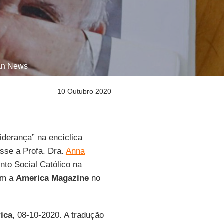
can News
10 Outubro 2020
iderança” na encíclica
isse a Profa. Dra.
Anna
nto Social Católico na
om a
America
Magazine
no
ica
, 08-10-2020. A tradução