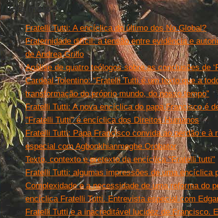
Leia mais
Fratelli Tutti: A encíclica do último dos No Global?
Fraternidade difícil: a tensão entre evidência e autorid
de Andrea Grillo
Análise de quatro teólogos sobre as conclusões de ‘Fra
Cardeal Tolentino: “Fratelli Tutti é um texto que a to
transformação do próprio mundo, do nosso tempo”
Fratelli Tutti: A nova encíclica do papa Francisco é 
"Fratelli Tutti" é encíclica dos Direitos Humanos
Fratelli Tutti: Papa Francisco convida ao perdão e à 
especial com Agbonkhianmeghe Orobator
Texto, contexto e pretexto da encíclica "Fratelli tutti"
Fratelli Tutti: algumas impressões de uma encíclica
Complexidade e a necessidade de uma reforma do pe
encíclica Fratelli Tutti. Entrevista especial com Edg
Fratelli Tutti e a inacreditável lucidez de Francisco.