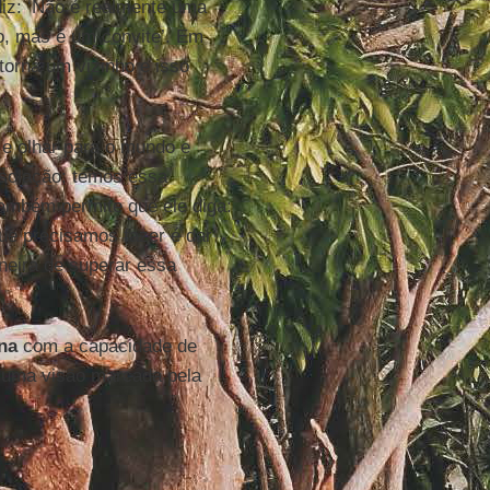
 diz: ‘Não é realmente uma
o, mas é um convite’. Em
torna um vizinho e isso
s e olhar para o mundo e
esolação; temos essa
ambém permite que ele diga:
que precisamos fazer é dar
neira de superar essa
na
com a capacidade de
er uma visão marcada pela