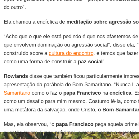
do outro”.
Ela chamou a encíclica de
meditação sobre agressão soc
“Acho que o que ele está pedindo é que nos afastemos de 
que envolvem dominação ou agressão social”, disse ela, “
construído sobre a
cultura do encontro
, e temos que fazer
como uma forma de construir a
paz social
”.
Rowlands
disse que também ficou particularmente impre
apresentação da parábola do Bom Samaritano. “Nunca li 
Samaritano
como o faz o
papa Francisco
na
encíclica
. E
como um desafio para mim mesmo. Costumo lê-la, como f
uma metáfora da salvação, onde Cristo, o
Bom Samarita
Mas, ela observou, “o
papa Francisco
pega aquela primei
questão ‘quem é meu próximo’, e mostra como a questão