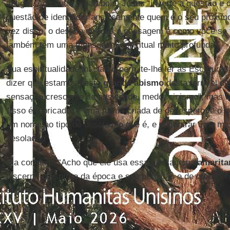
antiga”. Ao contar a parábola, Jesus “inverte a questão e
questão de identificar ansiosamente quem é o seu próxim
vez disso, o desafio de toda a passagem é como você se 
também tem uma mensagem espiritual muito profunda”.
Sua espiritualidade inaciana “permite-lhe ler as Escritura
dizer que estamos neste
grande abismo
desta terrível d
sensação crescente de ansiedade, medo, cinismo”, mas t
“Isso é fabricado; é uma forma criada de desespero, e o 
um nome ao tipo de desolação que é, e encontrar uma ma
desolação”.
Ela concluiu: “Acho que ele usa essa passagem
samarita
discernir o espírito da época e sua perdição e de oferec
esperança”.