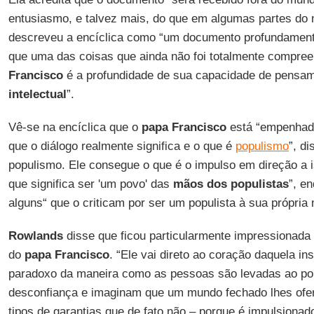
entusiasmo, e talvez mais, do que em algumas partes d
descreveu a encíclica como “um documento profundamente 
que uma das coisas que ainda não foi totalmente compre
Francisco
é a profundidade de sua capacidade de pensa
intelectual
”.
Vê-se na encíclica que o
papa Francisco
está “empenhad
que o diálogo realmente significa e o que é
populismo
”, di
populismo. Ele consegue o que é o impulso em direção a 
que significa ser 'um povo' das
mãos dos populistas
”, e
alguns“ que o criticam por ser um populista à sua própria 
Rowlands
disse que ficou particularmente impressionada
do
papa Francisco
. “Ele vai direto ao coração daquela i
paradoxo da maneira como as pessoas são levadas ao po
desconfiança e imaginam que um mundo fechado lhes ofe
tipos de garantias que de fato não – porque é impulsiona