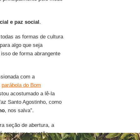
ial e paz social
.
todas as formas de cultura
para algo que seja
 isso de forma abrangente
ssionada com a
a
parábola do Bom
stou acostumado a lê-la
az Santo Agostinho, como
no
, nos salva”.
ra seção de abertura, a
 é em si uma questão