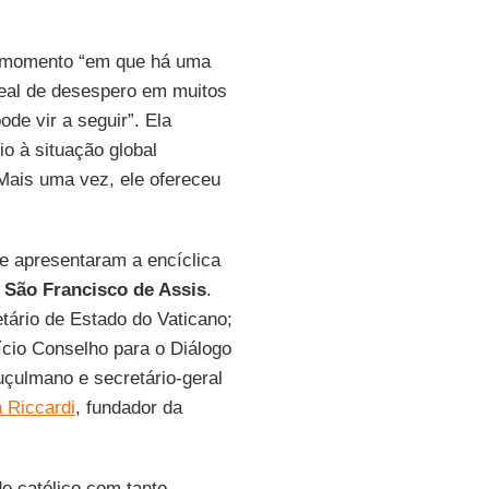
 momento “em que há uma
real de desespero em muitos
de vir a seguir”. Ela
o à situação global
“Mais uma vez, ele ofereceu
ue apresentaram a encíclica
e São Francisco de Assis
.
etário de Estado do Vaticano;
fício Conselho para o Diálogo
uçulmano e secretário-geral
 Riccardi
, fundador da
o católico com tanto