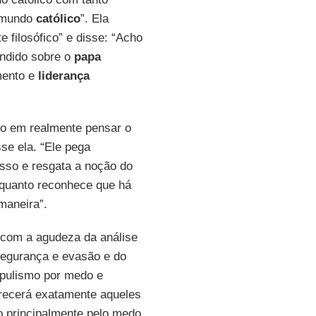
o mundo
católico
”. Ela
filosófico” e disse: “Acho
endido sobre o
papa
mento e
liderança
o em realmente pensar o
sse ela. “Ele pega
isso e resgata a noção do
nquanto reconhece que há
maneira”.
 com a agudeza da análise
nsegurança e evasão e do
pulismo por medo e
recerá exatamente aqueles
do principalmente pelo medo