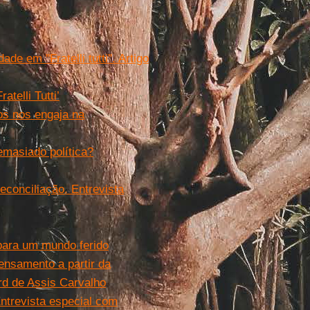
ade em "Fratelli tutti". Artigo
telli Tutti’
dos nos engaja na
demasiado política?
reconciliação. Entrevista
 para um mundo ferido
nsamento a partir da
ard de Assis Carvalho
 Entrevista especial com