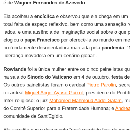
é de
Wagner Fernandes de Azevedo
.
Ela acolheu a
encíclica
e observou que ela chega em um
total falta de espaço reflexivo, bem como uma sensação 
lados, e uma ausência de imaginação social sobre o que po
elogiou o
papa Francisco
por oferecê-la ao mundo em mei
profundamente desorientadora marcada pela
pandemia
: 
liderança inovadora em um cenário global”.
Rowlands
foi a única mulher entre os cinco painelistas q
na sala do
Sínodo do Vaticano
em 4 de outubro,
festa d
Os outros painelistas foram o cardeal
Pietro Parolin
, secr
o cardeal
Miguel Angel Ayuso Guixot
, presidente do Ponti
Inter-religioso; o juiz
Mohamed Mahmoud Abdel Salam
, m
do Comitê Superior para a Fraternidade Humana; e
Andrea
comunidade de Sant'Egídio.
Ela acredita que o documento “será recebido fora do mund