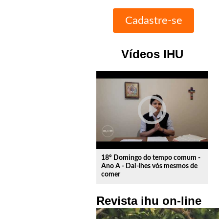
Vídeos IHU
play_circle_outline
18º Domingo do tempo comum -
Ano A - Dai-lhes vós mesmos de
comer
Revista ihu on-line