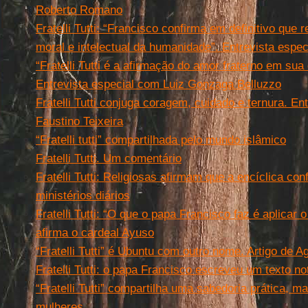
Roberto Romano
Fratelli Tutti: “Francisco confirma em definitivo que
moral e intelectual da humanidade”. Entrevista esp
“Fratelli Tutti é a afirmação do amor fraterno em sua
Entrevista especial com Luiz Gonzaga Belluzzo
Fratelli Tutti conjuga coragem, cuidado e ternura. En
Faustino Teixeira
“Fratelli tutti” compartilhada pelo mundo islâmico
Fratelli Tutti. Um comentário
Fratelli Tutti: Religiosas afirmam que a encíclica co
ministérios diários
Fratelli Tutti: “O que o papa Francisco faz é aplicar o
afirma o cardeal Ayuso
“Fratelli Tutti” é Ubuntu com outro nome. Artigo de
Fratelli Tutti: o papa Francisco escreveu um texto no
“Fratelli Tutti” compartilha uma sabedoria prática, ma
mulheres