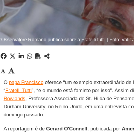
'Osservatore Romano publica sobre a Fratelli tutti. | Foto: Vati
O
papa Francisco
oferece “um exemplo extraordinário de l
“
Fratelli Tutti
”, “e o mundo está faminto por isso”. Assim d
Rowlands
, Professora Associada de St. Hilda de Pensame
Durham University, no Reino Unido, em uma entrevista c
domingo passado.
A reportagem é de
Gerard O'Connell
, publicada por
Amer