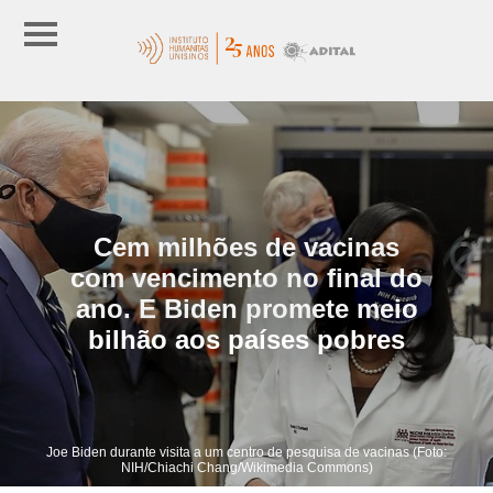
Cem milhões de vacinas
com vencimento no final do
ano. E Biden promete meio
bilhão aos países pobres
Joe Biden durante visita a um centro de pesquisa de vacinas (Foto:
NIH/Chiachi Chang/Wikimedia Commons)