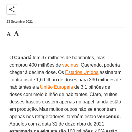
share
23 Setembro 2021
O
Canadá
tem 37 milhões de habitantes, mas
comprou 400 milhões de
vacinas
. Querendo, poderia
chegar à décima dose. Os
Estados Unidos
assinaram
contratos de 1,6 bilhão de doses para 330 milhões de
habitantes e a
União Europeia
de 3,1 bilhões de
doses com meio bilhão de habitantes. Claro, muitos
desses frascos existem apenas no papel: ainda estão
em produção. Mas muitos outros não se encontram
apenas nos refrigeradores, também estão
vencendo
.
Aqueles com a data 31 de dezembro de 2021
estampada na etiqueta são 100 milhões. 40% estão