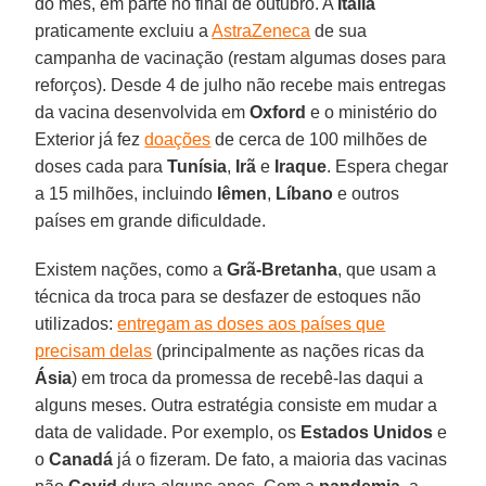
do mês, em parte no final de outubro. A
Itália
praticamente excluiu a
AstraZeneca
de sua
campanha de vacinação (restam algumas doses para
reforços). Desde 4 de julho não recebe mais entregas
da vacina desenvolvida em
Oxford
e o ministério do
Exterior já fez
doações
de cerca de 100 milhões de
doses cada para
Tunísia
,
Irã
e
Iraque
. Espera chegar
a 15 milhões, incluindo
Iêmen
,
Líbano
e outros
países em grande dificuldade.
Existem nações, como a
Grã-Bretanha
, que usam a
técnica da troca para se desfazer de estoques não
utilizados:
entregam as doses aos países que
precisam delas
(principalmente as nações ricas da
Ásia
) em troca da promessa de recebê-las daqui a
alguns meses. Outra estratégia consiste em mudar a
data de validade. Por exemplo, os
Estados Unidos
e
o
Canadá
já o fizeram. De fato, a maioria das vacinas