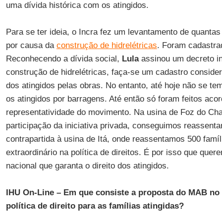
uma dívida histórica com os atingidos.
Para se ter ideia, o Incra fez um levantamento de quanta
por causa da
construção de hidrelétricas
. Foram cadastrad
Reconhecendo a dívida social,
Lula
assinou um decreto in
construção de hidrelétricas, faça-se um cadastro conside
dos atingidos pelas obras. No entanto, até hoje não se te
os atingidos por barragens. Até então só foram feitos acor
representatividade do movimento. Na usina de Foz do Ch
participação da iniciativa privada, conseguimos reassent
contrapartida à usina de Itá, onde reassentamos 500 famí
extraordinário na política de direitos. É por isso que quer
nacional que garanta o direito dos atingidos.
IHU On-Line – Em que consiste a proposta do MAB no 
política de direito para as famílias atingidas?