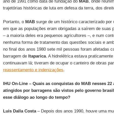
ano de 1991 como data de fundação do
MAB
, onde reuni
trajetórias históricas de luta em defesa da terra, dos direi
Portanto, o
MAB
surge de um histórico caracterizado por 
em que as populações eram obrigadas a saírem de suas p
– a maioria deles era pequenos agricultores –, e num cont
nenhuma forma de tratamento das questões sociais e ambie
no final dos anos 1980 sete mil pessoas foram afetadas 
barragem de
Itaparica
. A hidrelétrica estava praticamente
continuavam lá; tiveram de ocupar o canteiro de obras par
reassentamento e indenizações
.
IHU On-Line – Quais as conquistas do MAB nesses 22
atingidos por barragens são vistos pelo governo brasi
esse diálogo ao longo do tempo?
Luis Dalla Costa
– Depois dos anos 1990, houve uma m