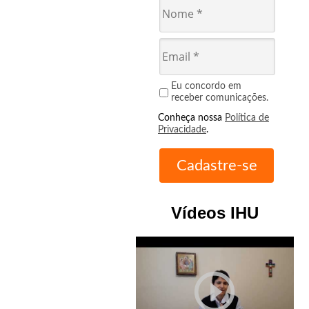
Eu concordo em
receber comunicações.
Conheça nossa
Política de
Privacidade
.
Vídeos IHU
play_circle_outline