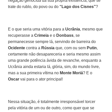
negação genocida da sua própria existência, que se
trate do rublo, do povo ou do
“Lago dos Cisnes”
?
E o que seria uma vitória para a
Ucrânia
, mesmo que
recuperasse a
Crimeia
e o
Donbass
, se
permanecesse sempre lá, servindo de barreira do
Ocidente
contra a
Rússia
que, com ou sem
Putin
,
certamente não desapareceria e seria mesmo assim
uma grande potência ávida de revanche, enquanto a
Ucrânia ainda estaria lá, glória, sim, do mundo livre,
mas a sua primeira vítima no
Monte Moriá
? E o
Oscar
vai para o ator principal!
Nessa situação, é totalmente irresponsável torcer
pela vitória de um ou de outro, como quer que se