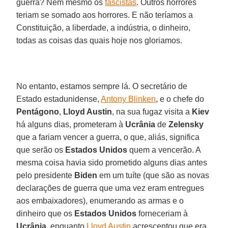
guerra? Nem mesmo os
fascistas
. Outros horrores
teriam se somado aos horrores. E não teríamos a
Constituição, a liberdade, a indústria, o dinheiro,
todas as coisas das quais hoje nos gloriamos.
No entanto, estamos sempre lá. O secretário de
Estado estadunidense,
Antony Blinken
, e o chefe do
Pentágono
,
Lloyd Austin
, na sua fugaz visita a
Kiev
há alguns dias, prometeram à
Ucrânia
de
Zelensky
que a fariam vencer a guerra, o que, aliás, significa
que serão os
Estados Unidos
quem a vencerão. A
mesma coisa havia sido prometido alguns dias antes
pelo presidente
Biden
em um tuíte (que são as novas
declarações de guerra que uma vez eram entregues
aos embaixadores), enumerando as armas e o
dinheiro que os
Estados Unidos
forneceriam à
Ucrânia
, enquanto
Lloyd Austin
acrescentou que era