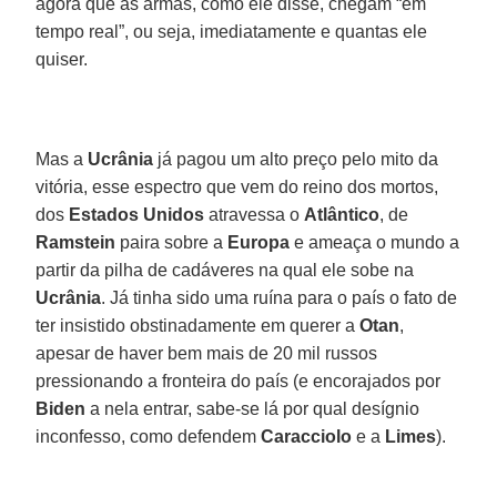
agora que as armas, como ele disse, chegam “em
tempo real”, ou seja, imediatamente e quantas ele
quiser.
Mas a
Ucrânia
já pagou um alto preço pelo mito da
vitória, esse espectro que vem do reino dos mortos,
dos
Estados Unidos
atravessa o
Atlântico
, de
Ramstein
paira sobre a
Europa
e ameaça o mundo a
partir da pilha de cadáveres na qual ele sobe na
Ucrânia
. Já tinha sido uma ruína para o país o fato de
ter insistido obstinadamente em querer a
Otan
,
apesar de haver bem mais de 20 mil russos
pressionando a fronteira do país (e encorajados por
Biden
a nela entrar, sabe-se lá por qual desígnio
inconfesso, como defendem
Caracciolo
e a
Limes
).