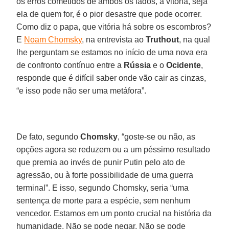
os erros cometidos de ambos os lados, a vitória, seja
ela de quem for, é o pior desastre que pode ocorrer.
Como diz o papa, que vitória há sobre os escombros?
E
Noam Chomsky
, na entrevista ao
Truthout
, na qual
lhe perguntam se estamos no início de uma nova era
de confronto contínuo entre a
Rússia
e o
Ocidente
,
responde que é difícil saber onde vão cair as cinzas,
“e isso pode não ser uma metáfora”.
De fato, segundo
Chomsky
, “goste-se ou não, as
opções agora se reduzem ou a um péssimo resultado
que premia ao invés de punir Putin pelo ato de
agressão, ou à forte possibilidade de uma guerra
terminal”. E isso, segundo Chomsky, seria “uma
sentença de morte para a espécie, sem nenhum
vencedor. Estamos em um ponto crucial na história da
humanidade. Não se pode negar. Não se pode