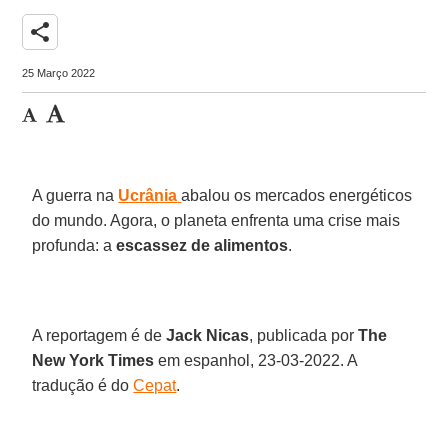
share
25 Março 2022
A guerra na
Ucrânia
abalou os mercados energéticos
do mundo. Agora, o planeta enfrenta uma crise mais
profunda: a
escassez de alimentos
.
A reportagem é de
Jack
Nicas
, publicada por
The
New
York
Times
em espanhol, 23-03-2022. A
tradução é do
Cepat
.