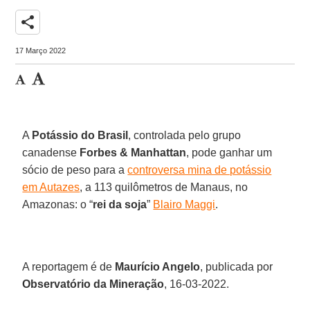
share
17 Março 2022
A
Potássio do Brasil
, controlada pelo grupo
canadense
Forbes & Manhattan
, pode ganhar um
sócio de peso para a
controversa mina de potássio
em Autazes
, a 113 quilômetros de Manaus, no
Amazonas: o “
rei da soja
”
Blairo Maggi
.
A reportagem é de
Maurício Angelo
, publicada por
Observatório da Mineração
, 16-03-2022.