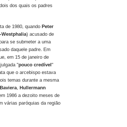
dois dos quais os padres
ata de 1980, quando
Peter
-Westphalia
) acusado de
para se submeter a uma
sado daquele padre. Em
ue, em 15 de janeiro de
julgada "
pouco credível
"
lata que o arcebispo estava
 dois temas durante a mesma
Baviera
,
Hullermann
em 1986 a dezoito meses de
m várias paróquias da região