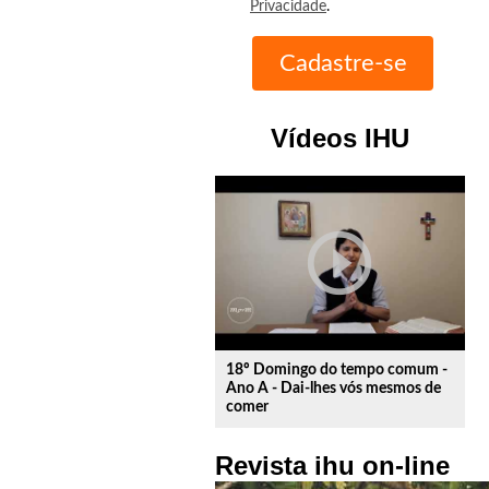
Privacidade
.
Vídeos IHU
play_circle_outline
18º Domingo do tempo comum -
Ano A - Dai-lhes vós mesmos de
comer
Revista ihu on-line