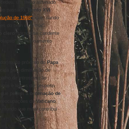
cedeu, um texto assinado
enho passado.
Bento XVI
volução de 1968"
, que, dando
ões do bem e do mal".
o clero
"tornou-se candente
colapso" do ensinamento
ador muito próximo do
Papa
cida pela diminuição de
balho de introspecção
rigos e leigos diz respeito
s que pedem a
ordenação de
 preocupações do
Vaticano
,
do mundo que mais contribui