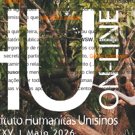
renúncia
ao
Papa Francisco
para "assumir a
corresponsa
das agressões sexuais cometidas por representantes da I
Demissões que
não foram aceitas
.
Na quinta-feira, a
Santa Sé
anunciou que prestaria “toda 
relatório publicado pelo escritório
WSW
, “exprimindo nov
vergonha e de remorso pelos abusos contra menores come
secretário particular do papa emérito,
Georg Gänswein
, a
examinar o relatório. "O papa emérito (...) expressa choq
abusos
de menores cometidos pelo clero, e expressa sua
orações por todas as
vítimas
, algumas das quais foram r
suas viagens apostólicas”, acrescentou o arcebispo.
Igreja alemã enfraquecida