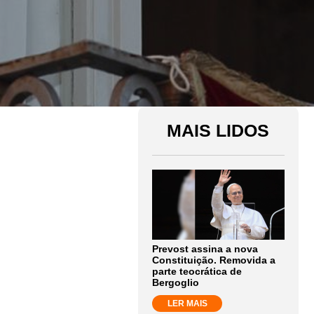
MAIS LIDOS
Prevost assina a nova
Constituição. Removida a
parte teocrática de
Bergoglio
LER MAIS