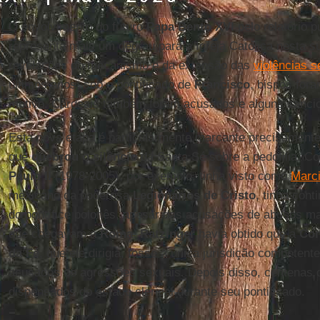
O envolvimento do futuro
Papa Bento XVI
pelo relatório p
representa mais um degrau para a Igreja Católica nesta su
revelações do mecanismo e da extensão das
violências s
últimos anos, sob o pontificado de
Francisco
, bispos fora
motivo. Cardeais também foram acusados e alguns sanci
Esta nova etapa é particularmente marcante precisamente
que
quebrou o silêncio
da Santa Sé sobre a pedofilia. C
Paulo II
(1978-2005), por exemplo, tinha visto como
Marci
mexicano da poderosa
Legionários de Cristo
, tinha con
do pontífice polonês, apesar das acusações de abusos ma
que chegavam a
Roma
.
Ratzinger
havia obtido que a
Con
da Fé
, que ele dirigia, fosse a única jurisdição competent
acusados de agressões sexuais. Depois disso, centenas
dispensados do estado clerical durante seu pontificado.