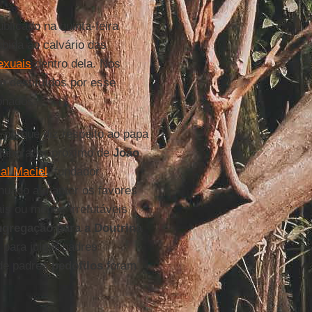
ublicado na quinta-feira
bida ao calvário das
exuais
dentro dela. Nos
m destituídos por esse
onados.
 porque diz respeito ao papa
olaborador próximo de
João
al Maciel
, fundador
tinuado a manter os favores
is ou menos irrefutáveis
gregação para a Doutrina
e para julgar padres
 de padres
pedófilos
foram