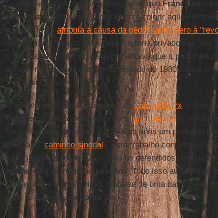
Em abril de 2019, depois de seis anos que
Francisco
o su
pelo papa emérito veio curiosamente colorir aquele emp
naquele texto
atribuía a causa da pedofilia no clero à "re
origem a um "mundo sem Deus", o teria privado das "noç
Contra toda evidência, ele argumentava que a
pedofilia n
apenas na segunda metade da década de 1980", após o "
moral da Igreja.
O envolvimento de
Ratzinger
e do
cardeal Marx
, colabor
Francisco
, abala ainda mais uma
Igreja alemã
já enfraque
seus membros e que iniciou há dois anos um profundo tra
chamado "
caminho sinodal
". Este trabalho conjunto de clé
aos mais diversos temas, como os defendidos por grupo
mulheres
e de
homens casados
. Tudo isso aumenta as
já que, entre outras coisas, trata-se de uma das Igrejas 
para as finanças da
Santa Sé
.