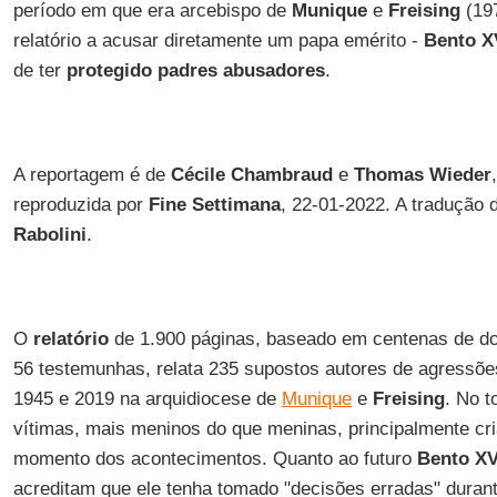
período em que era arcebispo de
Munique
e
Freising
(197
relatório a acusar diretamente um papa emérito -
Bento X
de ter
protegido padres abusadores
.
A reportagem é de
Cécile Chambraud
e
Thomas Wieder
reproduzida por
Fine Settimana
, 22-01-2022. A tradução d
Rabolini
.
O
relatório
de 1.900 páginas, baseado em centenas de d
56 testemunhas, relata 235 supostos autores de agressõe
1945 e 2019 na arquidiocese de
Munique
e
Freising
. No t
vítimas, mais meninos do que meninas, principalmente cr
momento dos acontecimentos. Quanto ao futuro
Bento XV
acreditam que ele tenha tomado "decisões erradas" durant