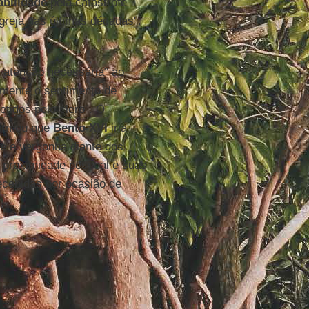
bilidade
pela catástrofe
greja nas últimas décadas".
a atenção necessária” ao
amente o sentimento de
tidos pelo clero”. O
firmou que
Bento XVI
iria
ue e vergonha diante dos
 proximidade pessoal e suas
ecebidas por ocasião de