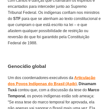
com cantos e danças que chamaram os espíritos e
encantados para interceder junto ao Supremo
Tribunal Federal. Os indígenas confiam nos ministros
do
STF
para que se atenham ao texto constitucional e
que cumpram o que está escrito na lei – e que
afastem qualquer possibilidade de restrição ou
reversão do que foi garantido pela Constituição
Federal de 1988.
Genocídio global
Um dos coordenadores-executivos da
Articulação
dos Povos Indígenas do Brasil (Apib)
,
Dinamam
Tuxá
contou que, com a discussão da tese do
Marco
Temporal
, os povos indígenas estão sob ameaça:
“Se essa tese do marco temporal for aprovada, ela
não apenas vai sangrar o Brasil mais uma vez. Ela