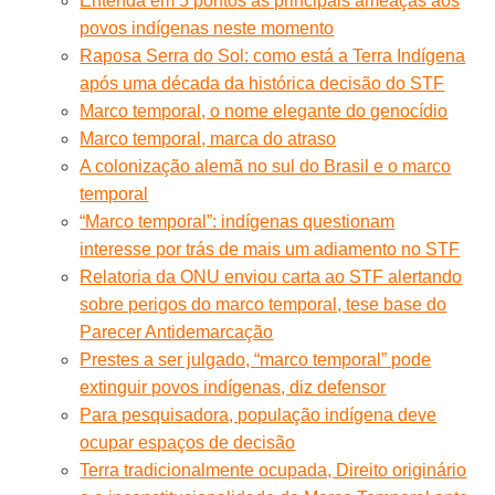
Entenda em 5 pontos as principais ameaças aos
povos indígenas neste momento
Raposa Serra do Sol: como está a Terra Indígena
após uma década da histórica decisão do STF
Marco temporal, o nome elegante do genocídio
Marco temporal, marca do atraso
A colonização alemã no sul do Brasil e o marco
temporal
“Marco temporal”: indígenas questionam
interesse por trás de mais um adiamento no STF
Relatoria da ONU enviou carta ao STF alertando
sobre perigos do marco temporal, tese base do
Parecer Antidemarcação
Prestes a ser julgado, “marco temporal” pode
extinguir povos indígenas, diz defensor
Para pesquisadora, população indígena deve
ocupar espaços de decisão
Terra tradicionalmente ocupada, Direito originário