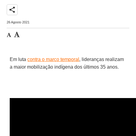
share
26 Agosto 2021
Em luta
contra o marco temporal
, lideranças realizam
a maior mobilização indígena dos últimos 35 anos.