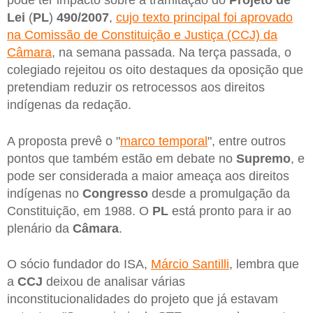
Lei
(
PL
)
490/2007
,
cujo texto principal foi aprovado
na Comissão de Constituição e Justiça (CCJ) da
Câmara
, na semana passada. Na terça passada, o
colegiado rejeitou os oito destaques da oposição que
pretendiam reduzir os retrocessos aos direitos
indígenas da redação.
A proposta prevê o "
marco temporal
", entre outros
pontos que também estão em debate no
Supremo
, e
pode ser considerada a maior ameaça aos direitos
indígenas no
Congresso
desde a promulgação da
Constituição, em 1988. O
PL
está pronto para ir ao
plenário da
Câmara
.
O sócio fundador do ISA,
Márcio Santilli
, lembra que
a
CCJ
deixou de analisar várias
inconstitucionalidades do projeto que já estavam