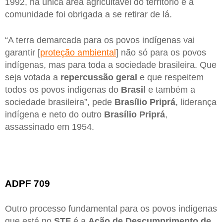
1992, na única área agricultável do território e a
comunidade foi obrigada a se retirar de lá.
“A terra demarcada para os povos indígenas vai
garantir [
proteção ambiental
] não só para os povos
indígenas, mas para toda a sociedade brasileira. Que
seja votada a
repercussão geral
e que respeitem
todos os povos indígenas do
Brasil
e também a
sociedade brasileira”, pede
Brasílio Priprá
, liderança
indígena e neto do outro
Brasílio Priprá
,
assassinado em 1954.
ADPF 709
Outro processo fundamental para os povos indígenas
que está no
STF
é a
Ação de Descumprimento de