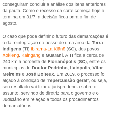
conseguiram concluir a análise dos itens anteriores
da pauta. Como o recesso da corte começa hoje e
termina em 31/7, a decisão ficou para o fim de
agosto.
O caso que pode definir o futuro das demarcações é
o da reintegração de posse de uma área da
Terra
Indígena
(
TI
)
Ibirama-La Klãnõ
(
SC
), dos povos
Xokleng
,
Kaingang
e
Guarani
. A TI fica a cerca de
240 km a noroeste de
Florianópolis
(
SC
), entre os
municípios de
Doutor Pedrinho
,
Itaiópolis
,
Vitor
Meireles
e
José Boiteux
. Em 2019, o processo foi
alçado à condição de “
repercussão geral
”, ou seja,
seu resultado vai fixar a jurisprudência sobre o
assunto, servindo de diretriz para o governo e o
Judiciário em relação a todos os procedimentos
demarcatórios.