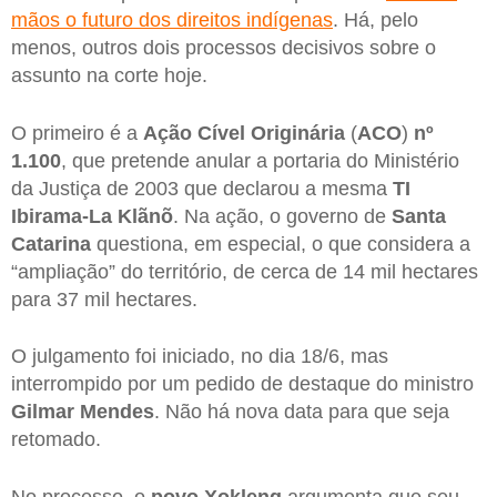
mãos o futuro dos direitos indígenas
. Há, pelo
menos, outros dois processos decisivos sobre o
assunto na corte hoje.
O primeiro é a
Ação Cível Originária
(
ACO
)
nº
1.100
, que pretende anular a portaria do Ministério
da Justiça de 2003 que declarou a mesma
TI
Ibirama-La Klãnõ
. Na ação, o governo de
Santa
Catarina
questiona, em especial, o que considera a
“ampliação” do território, de cerca de 14 mil hectares
para 37 mil hectares.
O julgamento foi iniciado, no dia 18/6, mas
interrompido por um pedido de destaque do ministro
Gilmar Mendes
. Não há nova data para que seja
retomado.
No processo, o
povo Xokleng
argumenta que seu