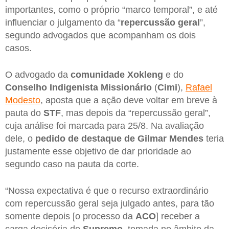
importantes, como o próprio “marco temporal”, e até
influenciar o julgamento da “
repercussão geral
”,
segundo advogados que acompanham os dois
casos.
O advogado da
comunidade Xokleng
e do
Conselho Indigenista Missionário
(
Cimi
),
Rafael
Modesto
, aposta que a ação deve voltar em breve à
pauta do
STF
, mas depois da “repercussão geral”,
cuja análise foi marcada para 25/8. Na avaliação
dele, o
pedido de destaque de Gilmar Mendes
teria
justamente esse objetivo de dar prioridade ao
segundo caso na pauta da corte.
“Nossa expectativa é que o recurso extraordinário
com repercussão geral seja julgado antes, para tão
somente depois [o processo da
ACO
] receber a
carga decisória do
Supremo
, tomada no âmbito da