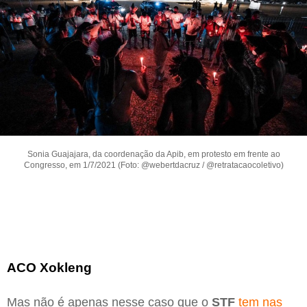
Sonia Guajajara, da coordenação da Apib, em protesto em frente ao
Congresso, em 1/7/2021 (Foto: @webertdacruz / @retratacaocoletivo)
ACO Xokleng
Mas não é apenas nesse caso que o
STF
tem nas