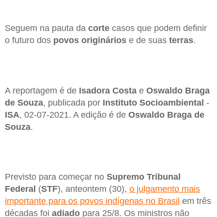
Seguem na pauta da
corte
casos que podem definir
o futuro dos
povos originários
e de suas
terras
.
A reportagem é de
Isadora Costa
e
Oswaldo Braga
de Souza
, publicada por
Instituto Socioambiental
-
ISA
, 02-07-2021. A edição é de
Oswaldo Braga de
Souza
.
Previsto para começar no
Supremo Tribunal
Federal
(
STF
), anteontem (30),
o julgamento mais
importante para os povos indígenas no Brasil
em três
décadas foi
adiado
para 25/8. Os ministros não