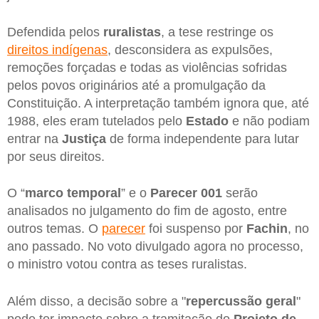
Defendida pelos
ruralistas
, a tese restringe os
direitos indígenas
, desconsidera as expulsões,
remoções forçadas e todas as violências sofridas
pelos povos originários até a promulgação da
Constituição. A interpretação também ignora que, até
1988, eles eram tutelados pelo
Estado
e não podiam
entrar na
Justiça
de forma independente para lutar
por seus direitos.
O “
marco temporal
” e o
Parecer 001
serão
analisados no julgamento do fim de agosto, entre
outros temas. O
parecer
foi suspenso por
Fachin
, no
ano passado. No voto divulgado agora no processo,
o ministro votou contra as teses ruralistas.
Além disso, a decisão sobre a "
repercussão geral
"
pode ter impacto sobre a tramitação do
Projeto de