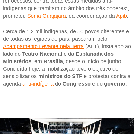
retrocessos, contra todas essas medidas anti-
indígenas que tramitam no âmbito dos três poderes”,
prometeu
Sonia Guajajara
, da coordenação da
Apib
.
Cerca de 1,2 mil indígenas, de 50 povos diferentes e
de todas as regiões do país, passaram pelo
Acampamento Levante pela Terra
(
ALT
), instalado ao
lado do
Teatro Nacional
e da
Esplanada dos
Ministérios
, em
Brasília
, desde o início de junho.
Concluída hoje, a mobilização teve o objetivo de
sensibilizar os
ministros do STF
e protestar contra a
agenda
anti-indígena
do
Congresso
e do
governo
.