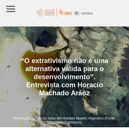
“O extrativismo não é uma
alternativa válida para o
desenvolvimento”.
Entrevista com Horacio
Machado Aráoz
Mineração de lítio no Salar del Hombre Muerto, Argentina (Fonte:
Wikimedia Commons)