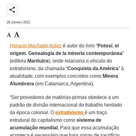
share
28 Janeiro 2021
Horacio Machado Aráoz
é autor do livro “
Potosí
,
el
origem
.
Genealogía
de la minería contemporánea
”
(editora
Mardulce
), onde relaciona o vínculo do
extrativismo, da chamada “
Conquista da América
” à
atualidade, com exemplos concretos como
Minera
Alumbrera
(em Catamarca, Argentina).
“Ser provedores de matérias-primas obedece a um
padrão de divisão internacional do trabalho herdado
da época colonial. O
extrativismo
é um traço
estrutural do capitalismo como
sistema de
acumulação mundial
. Para que essa acumulação
aconteça é necessário que haja zonas de sacrifício,